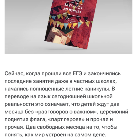
СТАТЬ СОУЧАСТНИКОМ
ПОДЕЛИТЬСЯ С ДРУЗЬЯМИ
Если у вас есть вопросы, пишите
donate@novayagazeta.ru
или
звоните:
+7 (929) 612-03-68
Сейчас, когда прошли все ЕГЭ и закончились
последние занятия даже в частных школах,
начались полноценные летние каникулы. В
переводе на язык сегодняшней школьной
реальности это означает, что детей ждут два
месяца без «разговоров о важном», церемоний
поднятия флага, «парт героев» и прочая и
прочая. Два свободных месяца на то, чтобы
понять, как мир устроен на самом деле.