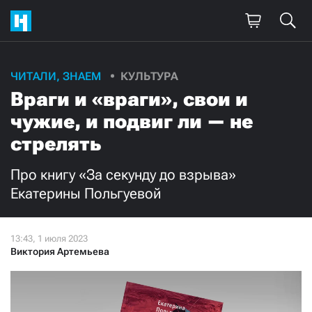
Поддержите
ЧИТАЛИ, ЗНАЕМ
КУЛЬТУРА
Враги и «враги», свои и
нашу работу!
чужие, и подвиг ли — не
Ежемесячно
Разово
стрелять
3000
1000
Про книгу «За секунду до взрыва»
Екатерины Польгуевой
500
300
Виктория Артемьева
Нажимая кнопку «Стать соучастником»,
я принимаю
условия
и подтверждаю свое гражданство РФ