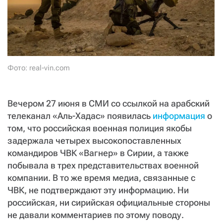
СТАТЬ СОУЧАСТНИКОМ
ПОДЕЛИТЬСЯ С ДРУЗЬЯМИ
Если у вас есть вопросы, пишите
donate@novayagazeta.ru
или
звоните:
+7 (929) 612-03-68
Фото: real-vin.com
Вечером 27 июня в СМИ со ссылкой на арабский
телеканал «Аль-Хадас» появилась
информация
о
том, что российская военная полиция якобы
задержала четырех высокопоставленных
командиров ЧВК «Вагнер» в Сирии, а также
побывала в трех представительствах военной
компании. В то же время медиа, связанные с
ЧВК, не подтверждают эту информацию. Ни
российская, ни сирийская официальные стороны
не давали комментариев по этому поводу.