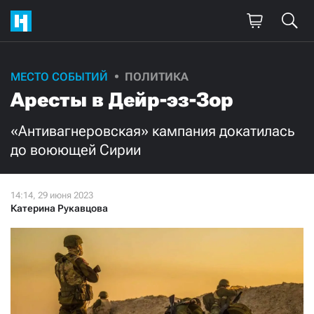
Поддержите
МЕСТО СОБЫТИЙ
ПОЛИТИКА
Аресты в Дейр-эз-Зор
нашу работу!
Ежемесячно
Разово
«Антивагнеровская» кампания докатилась
до воюющей Сирии
3000
1000
500
300
Катерина Рукавцова
Нажимая кнопку «Стать соучастником»,
я принимаю
условия
и подтверждаю свое гражданство РФ