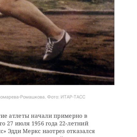
номарева-Ромашкова. Фото: ИТАР-ТАСС
ие атлеты начали примерно в 
о 27 июля 1956 года 22-летний 
с» Эдди Меркс наотрез отказался 