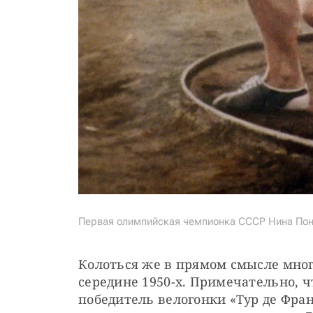
Первая олимпийская чемпионка СССР Нина По
Колоться же в прямом смысле мног
середине 1950-х. Примечательно, чт
победитель велогонки «Тур де Фран