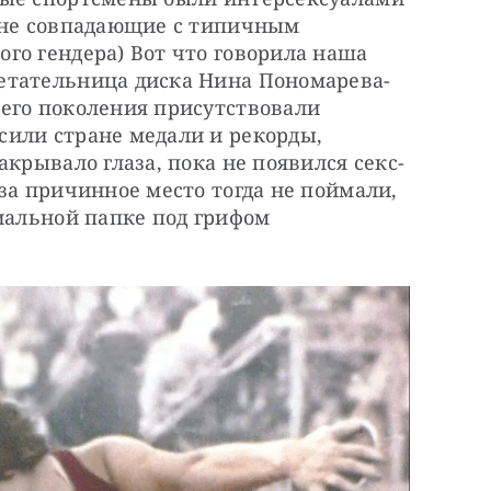
 не совпадающие с типичным 
о гендера) Вот что говорила наша 
етательница диска Нина Пономарева-
его поколения присутствовали 
или стране медали и рекорды, 
акрывало глаза, пока не появился секс-
за причинное место тогда не поймали, 
иальной папке под грифом 