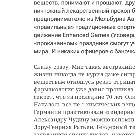
веществ, понимают и прощают, дру
ничтожный лекарственный прокол б
предпринимателю из Мельбурна Аар
«правильные» традиционные спорти
движение Enhanced Games (Усоверш
«прокачанном» празднике смогут у
мира. И никаких офицеров с баноч
Скажу сразу. Мне такая австралийск
жизни никогда не курил даже сиг
веществам отношусь резко отрицате
фармакология уже давно проникла в
секрет, что за последние 70 лет Оли
Началось все не с химических веще
Германии практиковали «гендерные
Александру Чудину можно вспомнит
Дору-Генриха Ратьен. Гендерный тес
заявлениям специалистов, некото