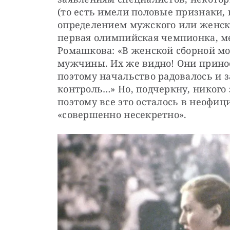
(то есть имели половые признаки,
определением мужского или женског
первая олимпийская чемпионка, м
Ромашкова: «В женской сборной мо
мужчины. Их же видно! Они принос
поэтому начальство радовалось и з
контроль…» Но, подчеркну, никого 
поэтому все это осталось в неофиц
«совершенно несекретно».