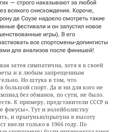
гих — строго наказывают за любой
ез всякого снисхождения. Короче,
ону де Cоузе надоело смотреть такие
вные фестивали и он запустил новое
енствованные игры). В его
частвовать все спортсмены-допингисты
ками для анализов после финишей!
ая затея симпатична, хотя я в своей 
ареты и к любым запрещенным 
льно. Но штука в том, что 
 большой спорт. Да и ни для кого не 
мпиад без обманов, по сути, не было. 
ств. К примеру, представители СССР и 
 фокусы». Тут и волейболистку 
ь, и прыгунью/прыгуна в высоту 
т ввели только в 1966 году. По 
рые спортсмены были интерсексуалами 