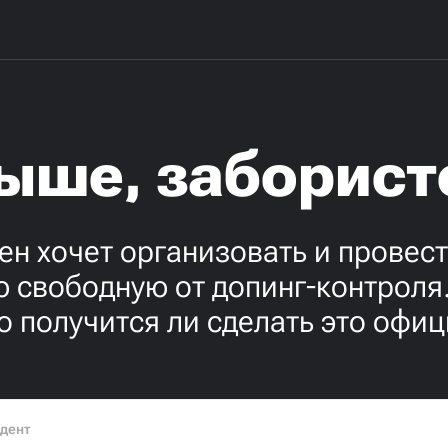
ыше, заборист
н хочет организовать и провес
 свободную от допинг-контроля
о получится ли сделать это офи
дент