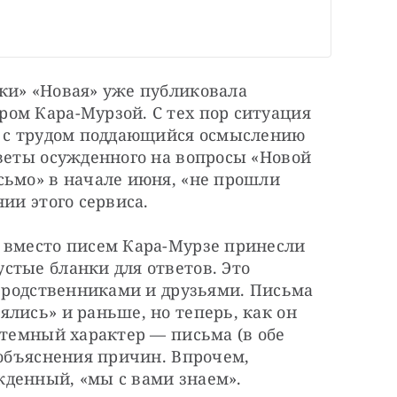
ки» «Новая» уже публиковала 
ом Кара-Мурзой. С тех пор ситуация 
я с трудом поддающийся осмыслению 
веты осужденного на вопросы «Новой 
сьмо» в начале июня, «не прошли 
ии этого сервиса.
 вместо писем Кара-Мурзе принесли 
тые бланки для ответов. Это 
с родственниками и друзьями. Письма 
лись» и раньше, но теперь, как он 
стемный характер — письма (в обе 
 объяснения причин. Впрочем, 
денный, «мы с вами знаем».