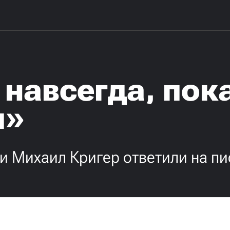
 навсегда, пок
я»
и Михаил Кригер ответили на п