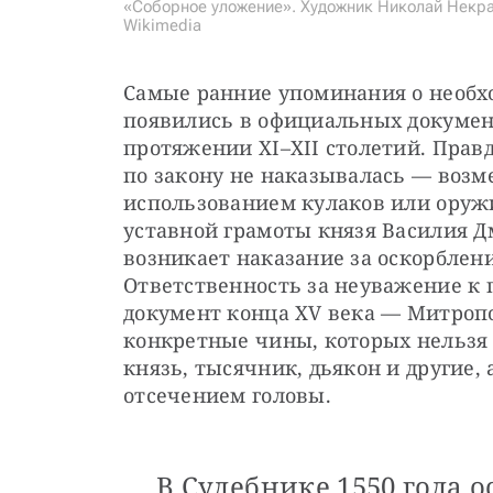
«Соборное уложение». Художник Николай Некра
Wikimedia
Самые ранние упоминания о необхо
появились в официальных документа
протяжении XI–XII столетий. Правд
по закону не наказывалась — возме
использованием кулаков или оружи
уставной грамоты князя Василия Дм
возникает наказание за оскорбление
Ответственность за неуважение к 
документ конца XV века — Митропо
конкретные чины, которых нельзя 
князь, тысячник, дьякон и другие, 
отсечением головы.
В Судебнике 1550 года 