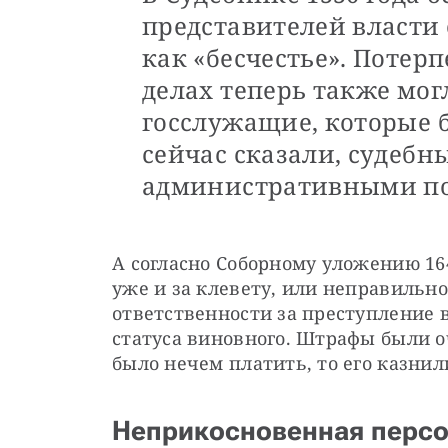
представителей власти
как «бесчестье». Потер
делах теперь также мог
госслужащие, которые 
сейчас сказали, судеб
административными п
А согласно Соборному уложению 164
уже и за клевету, или неправильн
ответственности за преступление в
статуса виновного. Штрафы были о
было нечем платить, то его казнил
Неприкосновенная перс