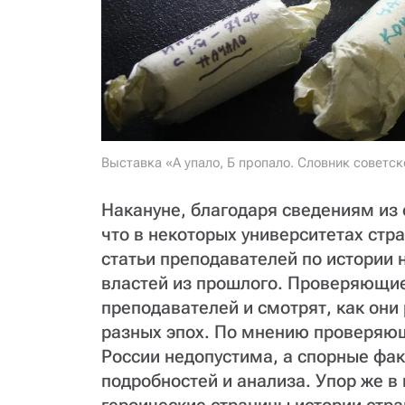
Выставка «А упало, Б пропало. Словник советс
Накануне, благодаря сведениям из 
что в некоторых университетах стр
статьи преподавателей по истории 
властей из прошлого. Проверяющие
преподавателей и смотрят, как они
разных эпох. По мнению проверяющ
России недопустима, а спорные фа
подробностей и анализа. Упор же в