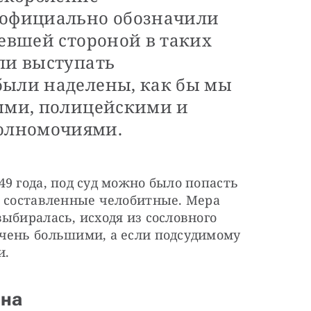
 официально обозначили
певшей стороной в таких
ли выступать
были наделены, как бы мы
ными, полицейскими и
олномочиями.
9 года, под суд можно было попасть 
о составленные челобитные. Мера 
ыбиралась, исходя из сословного 
чень большими, а если подсудимому 
и.
она