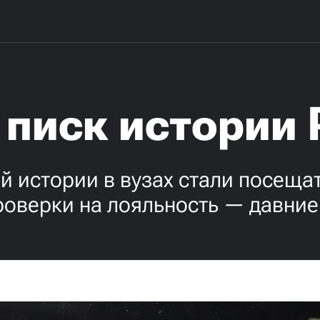
 писк истории 
й истории в вузах стали посеща
роверки на лояльность — давние