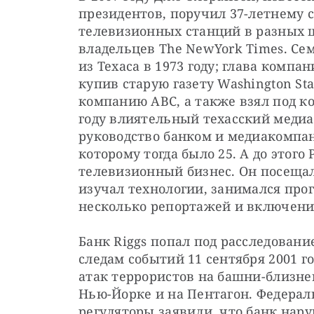
президентов, поручил 37-летнему с
телевизионных станций в разных ш
владельцев The NewYork Times. Сем
из Техаса в 1973 году; глава комп
купив старую газету Washington St
компанию ABC, а также взял под кон
году влиятельный техасский медиа
руководство банком и медиакомпани
которому тогда было 25. А до этого 
телевизионный бизнес. Он посещал
изучал технологии, занимался про
несколько репортажей и включени
Банк Riggs попал под расследование
следам событий 11 сентября 2001 го
атак террористов на башни-близне
Нью-Йорке и на Пентагон. Федерал
регуляторы заявили, что банк нару