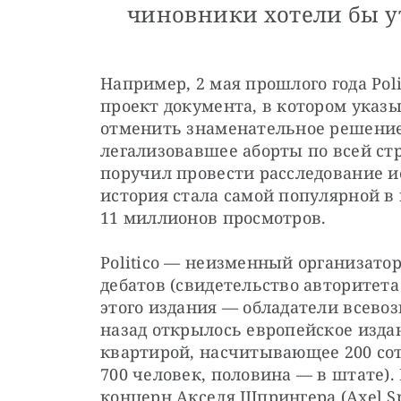
чиновники хотели бы у
Например, 2 мая прошлого года Pol
проект документа, в котором указы
отменить знаменательное решение п
легализовавшее аборты по всей стр
поручил провести расследование ис
история стала самой популярной в и
11 миллионов просмотров.
Politico — неизменный организатор
дебатов (свидетельство авторитета
этого издания — обладатели всево
назад открылось европейское издан
квартирой, насчитывающее 200 сот
700 человек, половина — в штате). В
концерн Акселя Шпрингера (Axel Spr