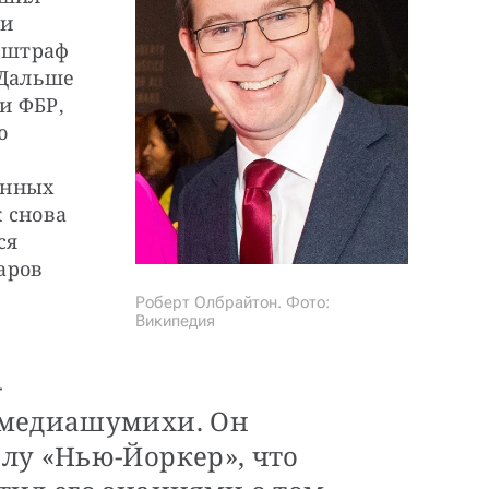
и 
 штраф 
Дальше 
 ФБР, 
 
нных 
 снова 
я 
ров 
Роберт Олбрайтон. Фото:
Википедия
-
 медиашумихи. Он
лу «Нью-Йоркер», что