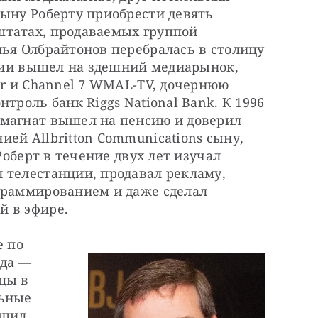
ыну Роберту приобрести девять 
татах, продаваемых группой 
ья Олбрайтонов перебралась в столицу 
ании вышел на здешний медиарынок, 
ar и Channel 7 WMAL-TV, дочернюю 
троль банк Riggs National Bank. К 1996 
магнат вышел на пенсию и доверил 
ей Allbritton Communications сыну, 
Роберт в течение двух лет изучал 
 телестанции, продавал рекламу, 
граммированием и даже сделал 
й в эфире.
 по 
да — 
цы в 
ьные 
шил 