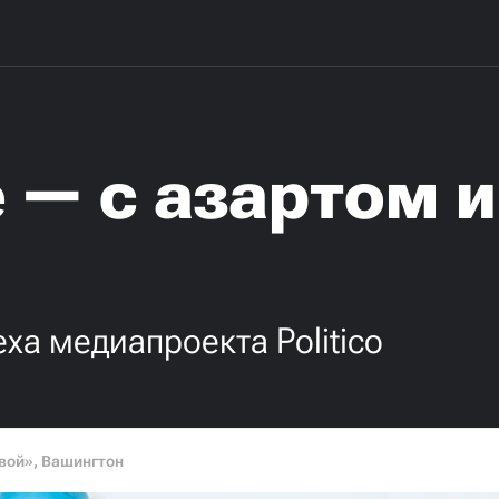
 — с азартом 
ха медиапроекта Politico
вой», Вашингтон