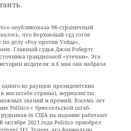
таить.
itico опубликовала 98-страничный 
валось, что Верховный суд готов 
о делу «Роу против Уэйда», 
ане. Главный судья Джон Робертс 
точника грандиозной «утечки». Эта 
стории издателя: к 6 мая она набрала 
 одного из раундов президентских 
 в масштабе страны), журналисты 
зможных званий и премий. Восемь лет 
ие Politico с брюссельской штаб-
рудников (в США на издание работают 
 октябре 2021 года Politico приобрел 
inger SE). Теперь это формально 