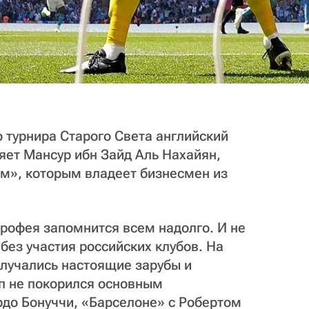
о турнира Старого Света английский
яет Мансур ибн Зайд Аль Нахайян,
ом», которым владеет бизнесмен из
офея запомнится всем надолго. И не
без участия российских клубов. На
случались настоящие зарубы и
ап не покорился основным
рдо Бонуччи, «Барселоне» с Робертом