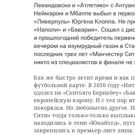
Левандовски и «Атлетико» с Антуа
Неймаром и Мбаппе выбыл в первом
«Ливерпуль» Юргена Клоппа. Не пр
«Наполи» и «Бавария». Сошел с ди
и прошлогодний победитель первен
вечером на изумрудный газон в Ст
последних трех лет «Манчестер Сит
никто из специалистов в финале не
Как же быстро летит время и как 
футбольной карте. В 2010 году «Ин
одолел на «Сантьяго Бернабеу» «Б
европейскую корону. И с тех пор и
покорялся. Но любопытно другое.
Сити» тогда только-только выплыва
находились в тени «Юнайтед», пут
закрепились в премьер-лиге лишь в 