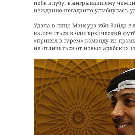
неба клубу, выигрывавшему чемпион
нежданно-негаданно улыбнулась уд
Удача в лице Мансура ибн Зайда А
включиться в олигархический футб
«принял в гарем» команду из промы
не отличаться от новых арабских 