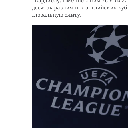
Гвардиолу. Именно с ним «Сити» за
десяток различных английских кубк
глобальную элиту.