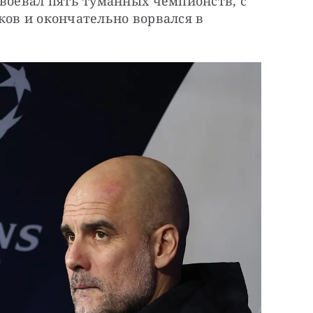
воевал пять туманных чемпионств, с 
ов и окончательно ворвался в 