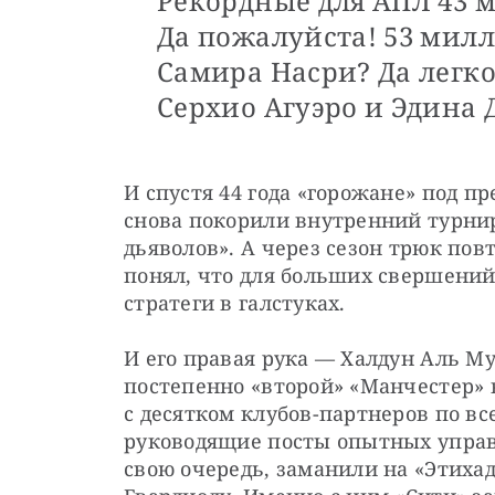
Рекордные для АПЛ 43 
Да пожалуйста! 53 милл
Самира Насри? Да легко
Серхио Агуэро и Эдина 
И спустя 44 года «горожане» под п
снова покорили внутренний турнир
дьяволов». А через сезон трюк пов
понял, что для больших свершений
стратеги в галстуках.
И его правая рука — Халдун Аль М
постепенно «второй» «Манчестер» в
с десятком клубов-партнеров по все
руководящие посты опытных управл
свою очередь, заманили на «Этихад»