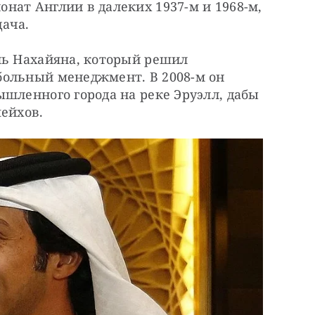
ат Англии в далеких 1937-м и 1968-м, 
ача.
ль Нахайяна, который решил 
ольный менеджмент. В 2008-м он 
шленного города на реке Эруэлл, дабы 
шейхов.