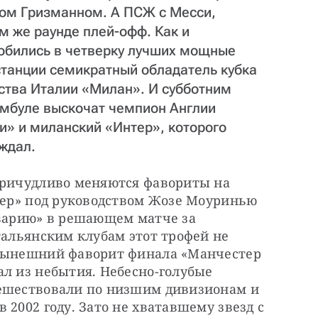
ном Гризманном. А ПСЖ с Месси,
 же раунде плей-офф. Как и
обились в четверку лучших мощные
станции семикратный обладатель кубка
ства Италии «Милан». И субботним
амбуле выскочат чемпион Англии
и» и миланский «Интер», которого
 ждал.
причудливо меняются фавориты на 
тер» под руководством Жозе Моуринью 
аварию» в решающем матче за 
тальянским клубам этот трофей не 
 Нынешний фаворит финала «Манчестер 
л из небытия. Небесно-голубые 
ешествовали по низшим дивизионам и 
2002 году. Зато не хватавшему звезд с 