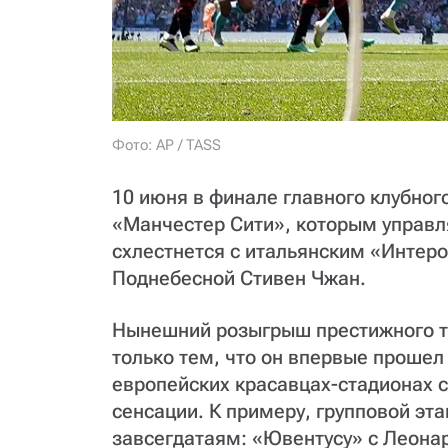
Фото: AP / TASS
10 июня в финале главного клубног
«Манчестер Сити», которым управл
схлестнется с итальянским «Интер
Поднебесной Стивен Чжан.
Нынешний розыгрыш престижного тр
только тем, что он впервые прошел 
европейских красавцах-стадионах 
сенсации. К примеру, групповой эт
завсегдатаям: «Ювентусу» с Леона