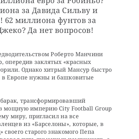
миллиона евро за Робиньо?
иона за Давида Сильву и
! 62 миллиона фунтов за
Джеко? Да нет вопросов!
редводительством Роберто Манчини 
, опередив заклятых «красных 
торили. Однако хитрый Мансур быстро 
 в Европе нужны и башковитые 
убарак, трансформировавший 
 мощную империю City Football Group 
му миру, пригласил на все 
енцев из «Барселоны», которые, в 
 своего старого знакомого Пепа 