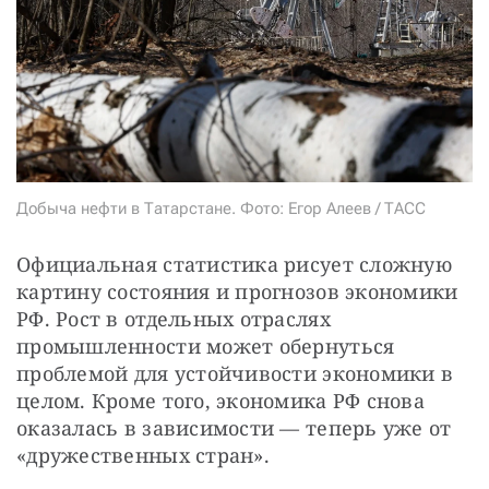
СТАТЬ СОУЧАСТНИКОМ
ПОДЕЛИТЬСЯ С ДРУЗЬЯМИ
Если у вас есть вопросы, пишите
donate@novayagazeta.ru
или
звоните:
+7 (929) 612-03-68
Добыча нефти в Татарстане. Фото: Егор Алеев / ТАСС
Официальная статистика рисует сложную 
картину состояния и прогнозов экономики 
РФ. Рост в отдельных отраслях 
промышленности может обернуться 
проблемой для устойчивости экономики в 
целом. Кроме того, экономика РФ снова 
оказалась в зависимости — теперь уже от 
«дружественных стран».