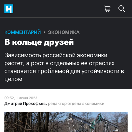
Поддержите
КОММЕНТАРИЙ
ЭКОНОМИКА
В кольце друзей
нашу работу!
Ежемесячно
Разово
Зависимость российской экономики
растет, а рост в отдельных ее отраслях
становится проблемой для устойчивости в
3000
1000
целом
500
300
Дмитрий Прокофьев
,
редактор отдела экономики
Нажимая кнопку «Стать соучастником»,
я принимаю
условия
и подтверждаю свое гражданство РФ