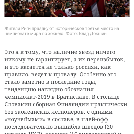
Жители Риги празднуют историческое третье место на
чемпионате мира по хоккею. Фото: Влад Докшин
Это я к тому, что наличие звезд ничего 
никому не гарантирует, а их переизбыток, 
и это касается не только россиян, как 
правило, ведет к провалу. Особенно это 
стало заметно в последние годы, 
тенденцию наглядно обозначил 
чемпионат-2019 в Братиславе. В столице 
Словакии сборная Финляндии практически 
без заокеанских легионеров, с одними 
«ноунеймами» в составе, в плей-офф 
последовательно вышибла шведов (20 