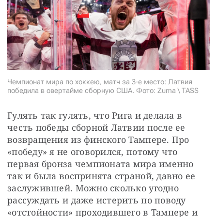
СТАТЬ СОУЧАСТНИКОМ
ПОДЕЛИТЬСЯ С ДРУЗЬЯМИ
Если у вас есть вопросы, пишите
donate@novayagazeta.ru
или
звоните:
+7 (929) 612-03-68
Чемпионат мира по хоккею, матч за 3-е место: Латвия
победила в овертайме сборную США. Фото: Zuma \ TASS
Гулять так гулять, что Рига и делала в 
честь победы сборной Латвии после ее 
возвращения из финского Тампере. Про 
«победу» я не оговорился, потому что 
первая бронза чемпионата мира именно 
так и была воспринята страной, давно ее 
заслужившей. Можно сколько угодно 
рассуждать и даже истерить по поводу 
«отстойности» проходившего в Тампере и 