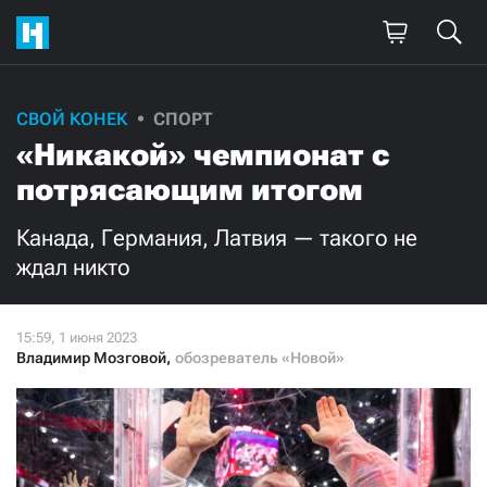
Поддержите
СВОЙ КОНЕК
СПОРТ
«Никакой» чемпионат с
нашу работу!
потрясающим итогом
Ежемесячно
Разово
Канада, Германия, Латвия — такого не
3000
1000
ждал никто
500
300
Владимир Мозговой
,
обозреватель «Новой»
Нажимая кнопку «Стать соучастником»,
я принимаю
условия
и подтверждаю свое гражданство РФ