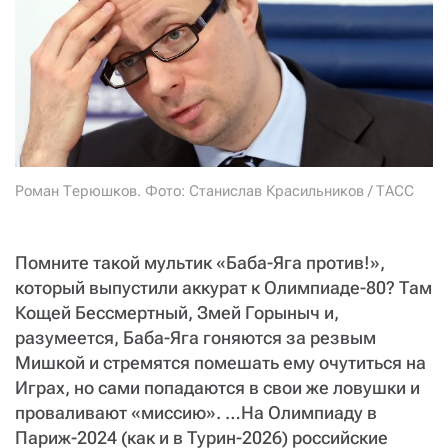
СТАТЬ СОУЧАСТНИКОМ
ПОДЕЛИТЬСЯ С ДРУЗЬЯМИ
Если у вас есть вопросы, пишите
donate@novayagazeta.ru
или
звоните:
+7 (929) 612-03-68
Роман Терюшков. Фото: Станислав Красильников / ТАСС
Помните такой мультик «Баба-Яга против!»,
который выпустили аккурат к Олимпиаде-80? Там
Кощей Бессмертный, Змей Горыныч и,
разумеется, Баба-Яга гоняются за резвым
Мишкой и стремятся помешать ему очутиться на
Играх, но сами попадаются в свои же ловушки и
проваливают «миссию». …На Олимпиаду в
Париж-2024 (как и в Турин-2026) российские