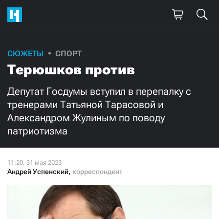
Поддержите
СЮЖЕТЫ
СПОРТ
Терюшков против
нашу работу!
Ежемесячно
Разово
Депутат Госдумы вступил в перепалку с
тренерами Татьяной Тарасовой и
Александром Жулиным по поводу
3000
1000
патриотизма
500
300
Андрей Успенский
,
корреспондент
Нажимая кнопку «Стать соучастником»,
я принимаю
условия
и подтверждаю свое гражданство РФ