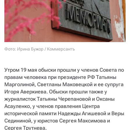
СТАТЬ СОУЧАСТНИКОМ
ПОДЕЛИТЬСЯ С ДРУЗЬЯМИ
Если у вас есть вопросы, пишите
donate@novayagazeta.ru
или
звоните:
+7 (929) 612-03-68
Фото: Ирина Бужор / Коммерсантъ
Утром 19 мая обыски прошли у членов Совета по
правам человека при президенте РФ Татьяны
Марголиной, Светланы Маковецкой и ее супруга
Игоря Аверкиева. Обыски прошли также у
журналисток Татьяны Черепановой и Оксаны
Асауленко, у членов правления Центра
исторической памяти Надежды Агишевой и Веры
Седининой, у юристов Сергея Максимова и
Сергея Трутнева.