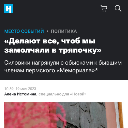
Поддержите
МЕСТО СОБЫТИЙ
ПОЛИТИКА
«Делают все, чтоб мы
нашу работу!
замолчали в тряпочку»
Ежемесячно
Разово
Силовики нагрянули с обысками к бывшим
3000
1000
членам пермского «Мемориала»*
500
300
Алена Истомина
,
специально для «Новой»
Нажимая кнопку «Стать соучастником»,
я принимаю
условия
и подтверждаю свое гражданство РФ