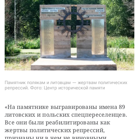
Памятник полякам и литовцам — жертвам политических
репрессий. Фото: Центр исторической памяти
«На памятнике выгравированы имена 89 
литовских и польских спецпереселенцев. 
Все они были реабилитированы как 
жертвы политических репрессий, 
признаны ни в чем не виновными 