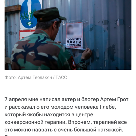
СТАТЬ СОУЧАСТНИКОМ
ПОДЕЛИТЬСЯ С ДРУЗЬЯМИ
Если у вас есть вопросы, пишите
donate@novayagazeta.ru
или
звоните:
+7 (929) 612-03-68
Фото: Артем Геодакян / ТАСС
7 апреля мне написал актер и блогер Артем Грот
и рассказал о его молодом человеке Глебе,
который якобы находится в центре
конверсионной терапии. Впрочем, терапией все
это можно назвать с очень большой натяжкой.