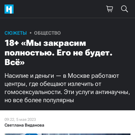
Поддержите
СЮЖЕТЫ
ОБЩЕСТВО
18+ «Мы закрасим
нашу работу!
полностью. Его не будет.
Ежемесячно
Разово
Всё»
3000
1000
Насилие и деньги — в Москве работают
центры, где обещают излечить от
500
300
гомосексуальности. Эти услуги антинаучны,
но все более популярны
Нажимая кнопку «Стать соучастником»,
Светлана Виданова
я принимаю
условия
и подтверждаю свое гражданство РФ