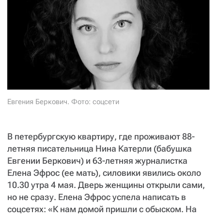
СТАТЬ СОУЧАСТНИКОМ
ПОДЕЛИТЬСЯ С ДРУЗЬЯМИ
Если у вас есть вопросы, пишите
donate@novayagazeta.ru
или
звоните:
+7 (929) 612-03-68
Евгения Беркович. Фото: соцсети
В петербургскую квартиру, где проживают 88-
летняя писательница Нина Катерли (бабушка
Евгении Беркович) и 63-летняя журналистка
Елена Эфрос (ее мать), силовики явились около
10.30 утра 4 мая. Дверь женщины открыли сами,
но не сразу. Елена Эфрос успела написать в
соцсетях: «К нам домой пришли с обыском. На