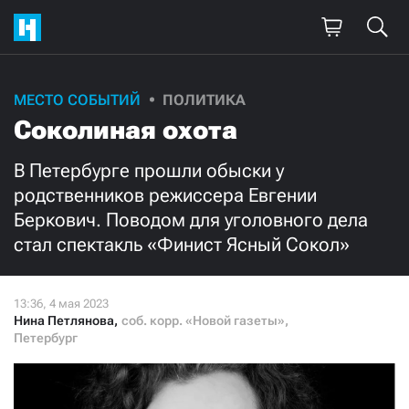
Поддержите
МЕСТО СОБЫТИЙ
ПОЛИТИКА
Соколиная охота
нашу работу!
Ежемесячно
Разово
В Петербурге прошли обыски у
родственников режиссера Евгении
Беркович. Поводом для уголовного дела
3000
1000
стал спектакль «Финист Ясный Сокол»
500
300
Нина Петлянова
,
соб. корр. «Новой газеты»,
Петербург
Нажимая кнопку «Стать соучастником»,
я принимаю
условия
и подтверждаю свое гражданство РФ