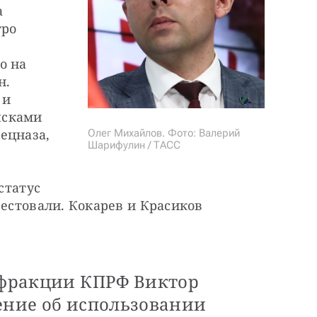
 
ро 
 на 
. 
и 
сками 
цназа, 
Олег Михайлов. Фото: Валерий
Шарифулин / ТАСС
статус 
рестовали. Кокарев и Красиков 
а фракции КПРФ Виктор
ение об использовании