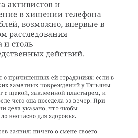
на активистов и
рение в хищении телефона
блей, возможно, впервые в
ом расследования
 и столь
дственных действий.
 о причиненных ей страданиях: если в 
ких заметных повреждений у Татьяны 
т с щекой, заклеенной пластырем, и 
сле чего она поседела за вечер. При 
и дела указано, что якобы 
ло неопасно для здоровья.
ев заявил: ничего о смене своего 