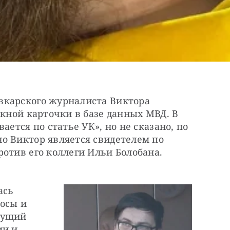
карского журналиста Виктора 
скной карточки в базе данных МВД. В 
ается по статье УК», но не сказано, по 
о Виктор является свидетелем по 
ротив его коллеги Ильи Болобана.
сь 
осы и 
ущий 
и и 