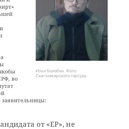
ирт» 
ьшей 
 
 
 
а 
ы 
якобы 
Илья Болобан. Фото
Сыктывкарского горсуда
РФ, во 
утат 
й 
ю заявительницы:
андидата от «ЕР», не