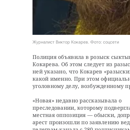
Журналист Виктор Кокарев. Фото: соцсети
Полиция объявила в розыск сыктыв
Кокарева. Об этом следует из разы
ней указано, что Кокарев «разыскив
какой именно. При этом официальн
уголовному делу, возбужденному п
«Новая» недавно рассказывала о 
преследовании, которому подвергла
местная оппозиция — обыски, допр
арест произошли по заявлению вед
телеграм-канала с 280 подписчикам