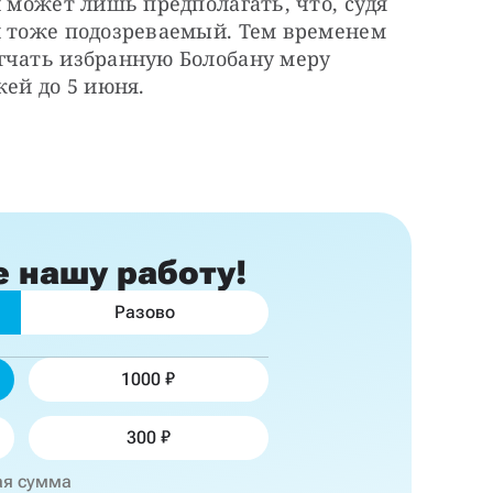
 может лишь предполагать, что, судя 
н тоже подозреваемый. Тем временем 
гчать избранную Болобану меру 
жей до 5 июня.
е
нашу работу!
Разово
1000
300