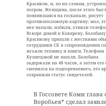
Красиков, и, по их словам, устроила
погром. Женщина, после этого быст
появившаяся на госканале, рисует 
противоположную картину: мол, это
нее напали, избили, отняли телефон
Вскоре домой к Кокареву, Болобану 
Красикову пришли с жесткими обы
сотрудники СК в сопровождении спе
изъяли технику и книги. Телефона 
Кузнецовой не нашли. Болобана 
задержали на 48 часов, а затем его 
сменился на подозреваемого, его а
сохранили статус свидетелей.
В Госсовете Коми глав
Воробьев* сделал заявл