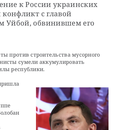
нение к России украинских
 конфликт с главой
м Уйбой, обвинившем его
ты против строительства мусорного 
нисты сумели аккумулировать 
илы республики. 
пришла 
ппе 
олобан 
 