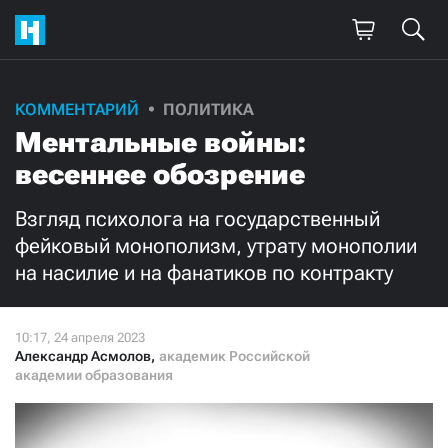
Поддержите
КОММЕНТАРИЙ
ПОЛИТИКА
Ментальные войны:
нашу работу!
весеннее обозрение
Ежемесячно
Разово
Взгляд психолога на государственный
3000
1000
фейковый монополизм, утрату монополии
на насилие и на фанатиков по контракту
500
300
Александр Асмолов
,
академик Российской
академии образования
Нажимая кнопку «Стать соучастником»,
я принимаю
условия
и подтверждаю свое гражданство РФ