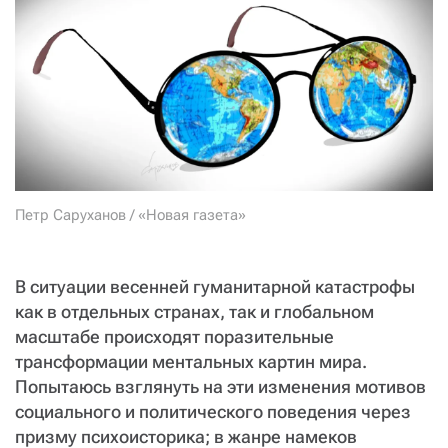
СТАТЬ СОУЧАСТНИКОМ
ПОДЕЛИТЬСЯ С ДРУЗЬЯМИ
Если у вас есть вопросы, пишите
donate@novayagazeta.ru
или
звоните:
+7 (929) 612-03-68
Петр Саруханов / «Новая газета»
В ситуации весенней гуманитарной катастрофы
как в отдельных странах, так и глобальном
масштабе происходят поразительные
трансформации ментальных картин мира.
Попытаюсь взглянуть на эти изменения мотивов
социального и политического поведения через
призму психоисторика; в жанре намеков