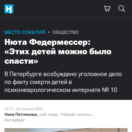
Поддержите
МЕСТО СОБЫТИЙ
ОБЩЕСТВО
Нюта Федермессер:
нашу работу!
«Этих детей можно было
Ежемесячно
Разово
спасти»
3000
1000
В Петербурге возбуждено уголовное дело
по факту смерти детей в
500
300
психоневрологическом интернате № 10
Нина Петлянова
,
соб. корр. «Новой газеты»,
Нажимая кнопку «Стать соучастником»,
Петербург
я принимаю
условия
и подтверждаю свое гражданство РФ