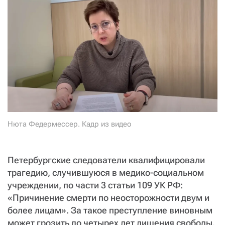
СТАТЬ СОУЧАСТНИКОМ
ПОДЕЛИТЬСЯ С ДРУЗЬЯМИ
Если у вас есть вопросы, пишите
donate@novayagazeta.ru
или
звоните:
+7 (929) 612-03-68
Нюта Федермессер. Кадр из видео
Петербургские следователи квалифицировали
трагедию, случившуюся в медико-социальном
учреждении, по части 3 статьи 109 УК РФ:
«Причинение смерти по неосторожности двум и
более лицам». За такое преступление виновным
может грозить до четырех лет лишения свободы.