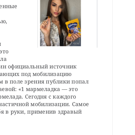
енные 
ю, 
 
 
то 
ла 
дин официальный источник 
дающих под мобилизацию 
 в поле зрения публики попал 
евой: «1 мармеладка — это 
мелада. Сегодня с каждого 
 частичной мобилизации. Самое 
бя в руки, применив здравый 