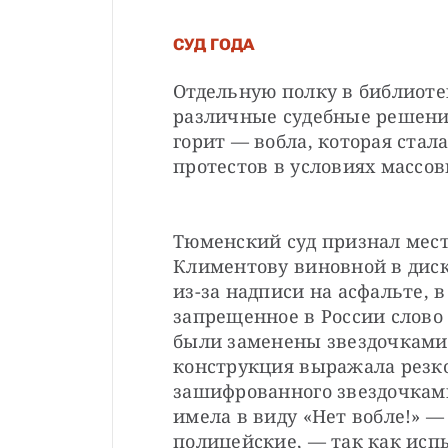
СУД ГОДА
Отдельную полку в библиотек
различные судебные решения.
горит — вобла, которая стал
протестов в условиях массов
Тюменский суд признал мес
Климентову виновной в диск
из-за надписи на асфальте, 
запрещенное в России слово 
были заменены звездочками.
конструкция выражала резко
зашифрованного звездочками
имела в виду «Нет вобле!» — 
полицейские, — так как исп