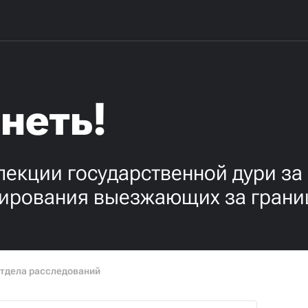
неть!
екции государственной дури за
ипирования выезжающих за грани
отдела расследований