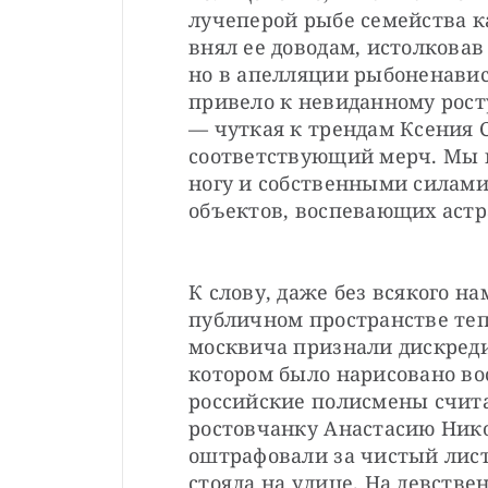
лучеперой рыбе семейства к
внял ее доводам, истолковав
но в апелляции рыбоненавис
привело к невиданному рост
— чуткая к трендам Ксения 
соответствующий мерч. Мы в
ногу и собственными силами
объектов, воспевающих астр
К слову, даже без всякого на
публичном пространстве тепе
москвича признали дискреди
котором было нарисовано вос
российские полисмены счита
ростовчанку Анастасию Нико
оштрафовали за чистый лист
стояла на улице. На девствен