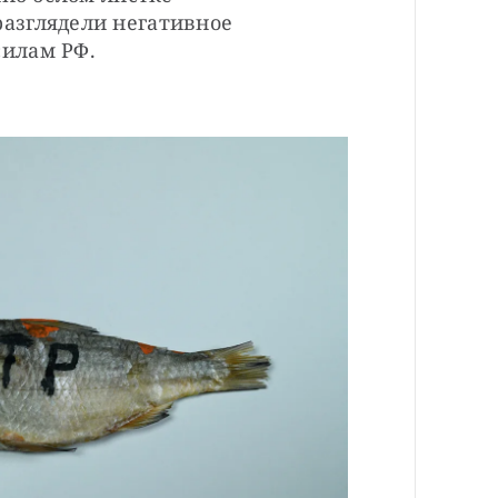
зглядели негативное 
илам РФ.