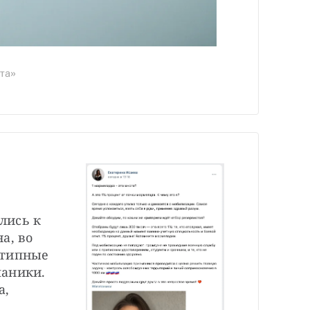
ета»
ись к 
, во 
типные 
аники. 
, 