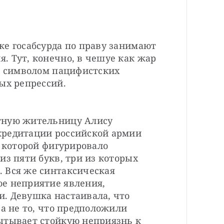
е госабсурда по праву занимают 
 Тут, конечно, в чешуе как жар 
а символом пацифистских 
ых репрессий.
тную жительницу Алису 
редитации российской армии 
в которой фигурировало 
из пяти букв, три из которых 
 Вся же синтаксическая 
е неприятие явления, 
. Девушка настаивала, что 
а не то, что предположили 
ытывает стойкую неприязнь к 