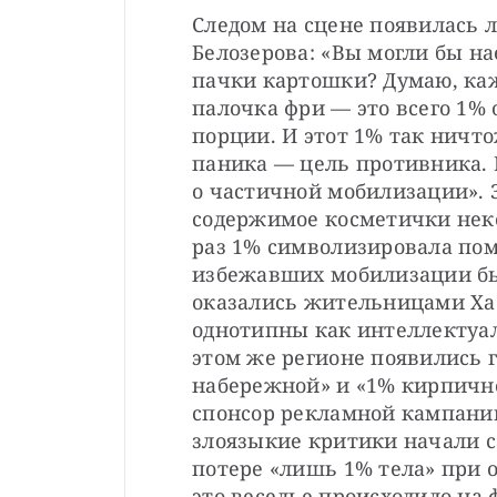
Следом на сцене появилась 
Белозерова: «Вы могли бы на
пачки картошки? Думаю, каж
палочка фри — это всего 1% 
порции. И этот 1% так ничтож
паника — цель противника. К
о частичной мобилизации». 
содержимое косметички неко
раз 1% символизировала пома
избежавших мобилизации бью
оказались жительницами Хаб
однотипны как интеллектуаль
этом же регионе появились г
набережной» и «1% кирпичной
спонсор рекламной кампании
злоязыкие критики начали с
потере «лишь 1% тела» при о
это веселье происходило на 