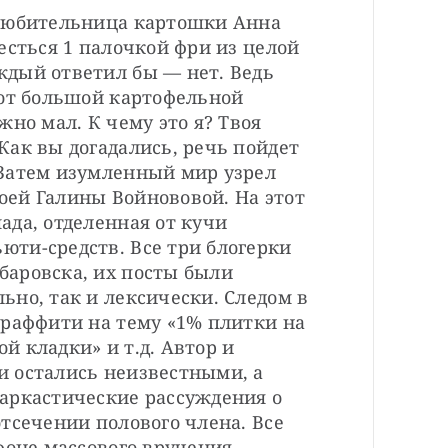
любительница картошки Анна 
есться 1 палочкой фри из целой 
дый ответил бы — нет. Ведь 
от большой картофельной 
но мал. К чему это я? Твоя 
ак вы догадались, речь пойдет 
Затем изумленный мир узрел 
ей Галины Войнововой. На этот 
да, отделенная от кучи 
ти-средств. Все три блогерки 
аровска, их посты были 
но, так и лексически. Следом в 
раффити на тему «1% плитки на 
 кладки» и т.д. Автор и 
 остались неизвестными, а 
аркастические рассуждения о 
тсечении полового члена. Все 
фоне массового вручения 