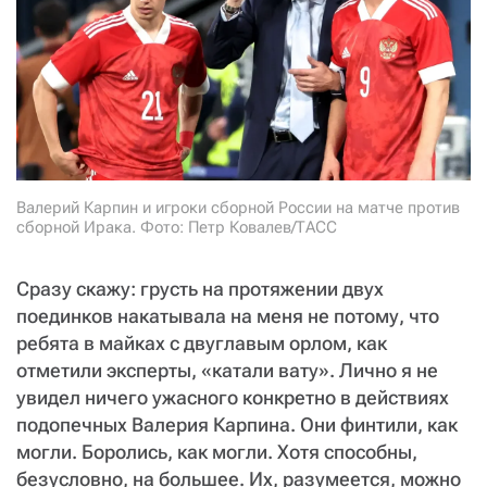
СТАТЬ СОУЧАСТНИКОМ
ПОДЕЛИТЬСЯ С ДРУЗЬЯМИ
Если у вас есть вопросы, пишите
donate@novayagazeta.ru
или
звоните:
+7 (929) 612-03-68
Валерий Карпин и игроки сборной России на матче против
сборной Ирака. Фото: Петр Ковалев/ТАСС
Сразу скажу: грусть на протяжении двух
поединков накатывала на меня не потому, что
ребята в майках с двуглавым орлом, как
отметили эксперты, «катали вату». Лично я не
увидел ничего ужасного конкретно в действиях
подопечных Валерия Карпина. Они финтили, как
могли. Боролись, как могли. Хотя способны,
безусловно, на большее. Их, разумеется, можно