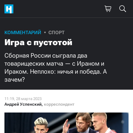
Поддержите
КОММЕНТАРИЙ
СПОРТ
Игра с пустотой
нашу работу!
Ежемесячно
Разово
Сборная России сыграла два
товарищеских матча — с Ираном и
Ираком. Неплохо: ничья и победа. А
3000
1000
зачем?
500
300
Андрей Успенский
,
корреспондент
Нажимая кнопку «Стать соучастником»,
я принимаю
условия
и подтверждаю свое гражданство РФ