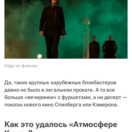
СТАТЬ СОУЧАСТНИКОМ
ПОДЕЛИТЬСЯ С ДРУЗЬЯМИ
Если у вас есть вопросы, пишите
donate@novayagazeta.ru
или
звоните:
+7 (929) 612-03-68
Кадр из фильма
Да, таких крупных зарубежных блокбастеров
давно не было в легальном прокате. А то все
больше «вечеринки» с фуршетами, а на десерт —
показы нового кино Спилберга или Кэмерона.
Как это удалось «Атмосфере