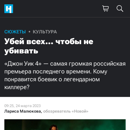
Поддержите
СЮЖЕТЫ
КУЛЬТУРА
Убей всех… чтобы не
нашу работу!
убивать
Ежемесячно
Разово
«Джон Уик 4» — самая громкая российская
3000
1000
премьера последнего времени. Кому
понравится боевик о легендарном
500
300
киллере?
Лариса Малюкова
,
обозреватель «Новой»
Нажимая кнопку «Стать соучастником»,
я принимаю
условия
и подтверждаю свое гражданство РФ