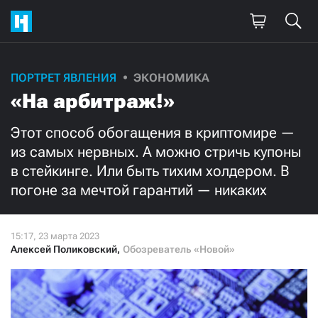
Поддержите
ПОРТРЕТ ЯВЛЕНИЯ
ЭКОНОМИКА
«На арбитраж!»
нашу работу!
Ежемесячно
Разово
Этот способ обогащения в криптомире —
из самых нервных. А можно стричь купоны
в стейкинге. Или быть тихим холдером. В
3000
1000
погоне за мечтой гарантий — никаких
500
300
Алексей Поликовский
,
Обозреватель «Новой»
Нажимая кнопку «Стать соучастником»,
я принимаю
условия
и подтверждаю свое гражданство РФ