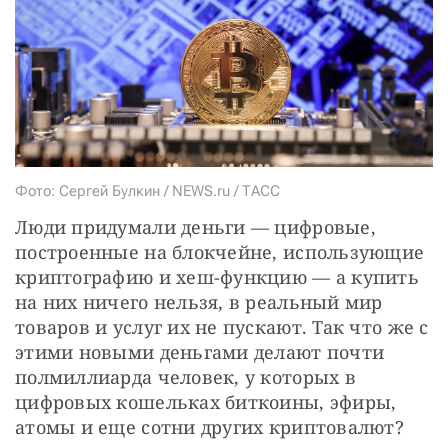
СТАТЬ СОУЧАСТНИКОМ
ПОДЕЛИТЬСЯ С ДРУЗЬЯМИ
Если у вас есть вопросы, пишите
donate@novayagazeta.ru
или
звоните:
+7 (929) 612-03-68
Фото: Сергей Булкин / NEWS.ru / ТАСС
Люди придумали деньги — цифровые, 
построенные на блокчейне, использующие 
криптографию и хеш-функцию — а купить 
на них ничего нельзя, в реальный мир 
товаров и услуг их не пускают. Так что же с 
этими новыми деньгами делают почти 
полмиллиарда человек, у которых в 
цифровых кошельках биткоины, эфиры, 
атомы и еще сотни других криптовалют?