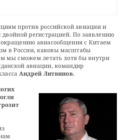
кциям против российской авиации и 
 двойной регистрацией. По заявлению 
сокращению авиасообщения с Китаем 
ом в России, каковы масштабы 
ем мы сможем летать хотя бы внутри 
данской авиации, командир 
класса 
Андрей Литвинов.
огих 
огли 
розит 
з 
нам 