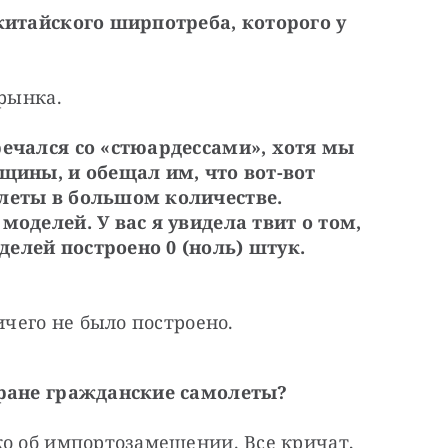
китайского ширпотреба, которого у 
 рынка.
ечался со «стюардессами», хотя мы 
щины, и обещал им, что вот-вот 
леты в большом количестве. 
оделей. У вас я увидела твит о том, 
елей построено 0 (ноль) штук. 
ичего не было построено.
тране гражданские самолеты?
о об импортозамещении. Все кричат, 