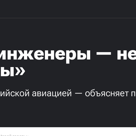
 инженеры — н
цы»
сийской авиацией — объясняет 