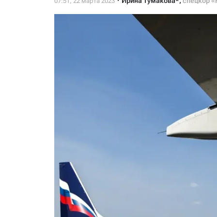
Ирина Тумакова*
,
спецкор «