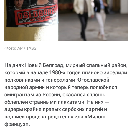
СТАТЬ СОУЧАСТНИКОМ
ПОДЕЛИТЬСЯ С ДРУЗЬЯМИ
Если у вас есть вопросы, пишите
donate@novayagazeta.ru
или
звоните:
+7 (929) 612-03-68
Фото: AP / TASS
На днях Новый Белград, мирный спальный район,
который в начале 1980-х годов планово заселили
полковниками и генералами Югославской
народной армии и который теперь полюбился
эмигрантам из России, оказался сплошь
облеплен странными плакатами. На них —
лидеры крайне правых сербских партий и
подписи вроде «предатель» или «Милош
француз».