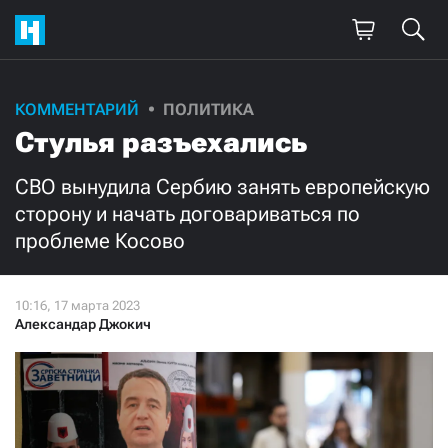
Поддержите
КОММЕНТАРИЙ
ПОЛИТИКА
Стулья разъехались
нашу работу!
Ежемесячно
Разово
СВО вынудила Сербию занять европейскую
сторону и начать договариваться по
проблеме Косово
3000
1000
500
300
Александар Джокич
Нажимая кнопку «Стать соучастником»,
я принимаю
условия
и подтверждаю свое гражданство РФ