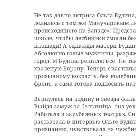
Не так давно актриса Ольга Будина
делилась с тем же Манучаровым 
происходящего на Западе». Предста
школе, чтобы лесбиянки смогли без
площади! А однажды матери Будино
Абсолютно голые мужчины, разряже
город! И Будина решила: всё! Не так
хваленую Европу. Теперь счастлив
призывному возрасту, без колебани
фронт, а сама готова подносить п
Вернулась на родину и звезда филь
Выйдя замуж за бельгийца, она уеха
Работала в зарубежных театрах. Сн
рассказала в интервью Ольге Будино
признанию, чувствовала на чужбин