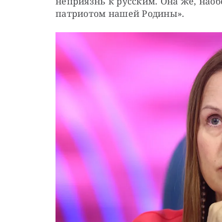
неприязнь к русским. Она же, наобо
патриотом нашей Родины».