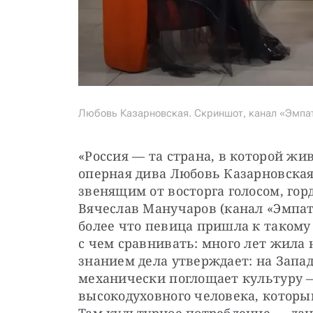
Любовь Казарновская. Скриншот, канал «Эмпа
«Россия — та страна, в которой жив
оперная дива Любовь Казарновская.
звенящим от восторга голосом, горд
Вячеслав Манучаров (канал «Эмпат
более что певица пришла к такому 
с чем сравнивать: много лет жила н
знанием дела утверждает: на Западе
механически поглощает культуру —
высокодуховного человека, который
Там культурное потребление — дань