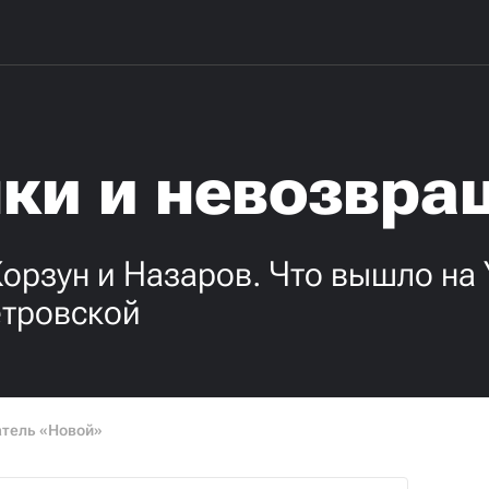
ки и невозвр
Корзун и Назаров. Что вышло на 
етровской
тель «Новой»