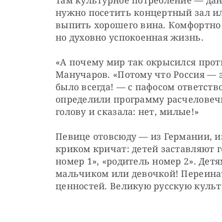
нужно посетить концертный зал или
выпить хорошего вина. Комфортно у
но духовно успокоенная жизнь.
«А почему мир так окрысился прот
Манучаров. «Потому что Россия — э
было всегда! — с пафосом ответств
определили программу расчеловечи
голову и сказала: нет, милые!»
Певице отовсюду — из Германии, и
криком кричат: детей заставляют г
номер 1», «родитель номер 2». Дет
мальчиком или девочкой! Переинач
ценностей. Великую русскую культ