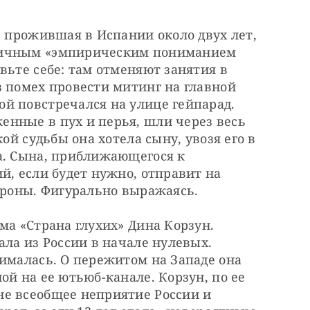
, прожившая в Испании около двух лет, 
личным «эмпирическим пониманием 
вьте себе: там отменяют занятия в 
 помех провести митинг на главной 
й повстречался на улице гейпарад. 
нные в пух и перья, шли через весь 
ой судьбы она хотела сыну, увозя его в 
а. Сына, приближающегося к 
й, если будет нужно, отправит на 
атроны. Фигурально выражаясь.
ма «Страна глухих» Дина Корзун. 
ла из России в начале нулевых. 
ималась. О пережитом на Западе она 
й на ее ютьюб-канале. Корзун, по ее 
е всеобщее неприятие России и 