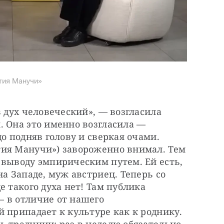
тия Манучи»
 дух человеческий», — возгласила 
 Она это именно возгласила — 
о подняв голову и сверкая очами. 
ия Манучи») завороженно внимал. Тем 
выводу эмпирическим путем. Ей есть, 
а Западе, муж австриец. Теперь со 
 такого духа нет! Там публика 
 в отличие от нашего 
 припадает к культуре как к роднику. 
 традиции: раз в неделю обязательно 