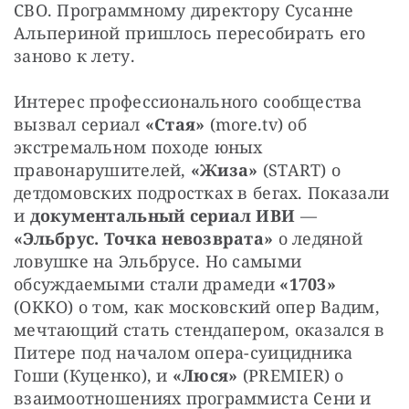
СВО. Программному директору Сусанне 
Альпериной пришлось пересобирать его 
заново к лету. 
Интерес профессионального сообщества 
вызвал сериал 
«Стая»
 (more.tv) об 
экстремальном походе юных 
правонарушителей, 
«Жиза»
 (START) о 
детдомовских подростках в бегах. Показали 
и 
документальный сериал ИВИ 
— 
«Эльбрус. Точка невозврата»
 о ледяной 
ловушке на Эльбрусе. Но самыми 
обсуждаемыми стали драмеди 
«1703»
(OKKO) о том, как московский опер Вадим, 
мечтающий стать стендапером, оказался в 
Питере под началом опера-суицидника 
Гоши (Куценко), и 
«Люся»
 (PREMIER) о 
взаимоотношениях программиста Сени и 