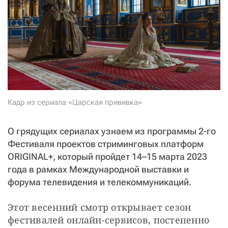
СТАТЬ СОУЧАСТНИКОМ
ПОДЕЛИТЬСЯ С ДРУЗЬЯМИ
Если у вас есть вопросы, пишите
donate@novayagazeta.ru
или
звоните:
+7 (929) 612-03-68
Кадр из сериала «Царская прививка»
О грядущих сериалах узнаем из программы 2-го
Фестиваля проектов стриминговых платформ
ORIGINAL+, который пройдет 14–15 марта 2023
года в рамках Международной выставки и
форума телевидения и телекоммуникаций.
Этот весенний смотр открывает сезон 
фестивалей онлайн-сервисов, постепенно 