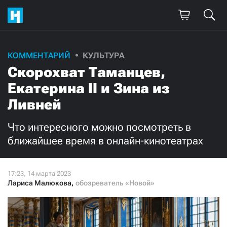
Поддержите
КОММЕНТАРИЙ
КУЛЬТУРА
Скорохват Таманцев,
нашу работу!
Екатерина II и Зина из
Ежемесячно
Разово
Ливней
3000
1000
Что интересного можно посмотреть в
ближайшее время в онлайн-кинотеатрах
500
300
Лариса Малюкова
,
обозреватель «Новой»
Нажимая кнопку «Стать соучастником»,
я принимаю
условия
и подтверждаю свое гражданство РФ