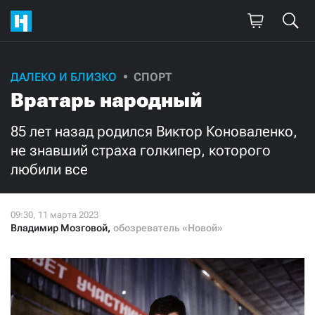
Поддержите
ДАЛЕКО И БЛИЗКО
СПОРТ
Вратарь народный
нашу работу!
Ежемесячно
Разово
85 лет назад родился Виктор Коноваленко,
не знавший страха голкипер, которого
любили все
3000
1000
500
300
Владимир Мозговой
,
обозреватель «Новой»
Нажимая кнопку «Стать соучастником»,
я принимаю
условия
и подтверждаю свое гражданство РФ