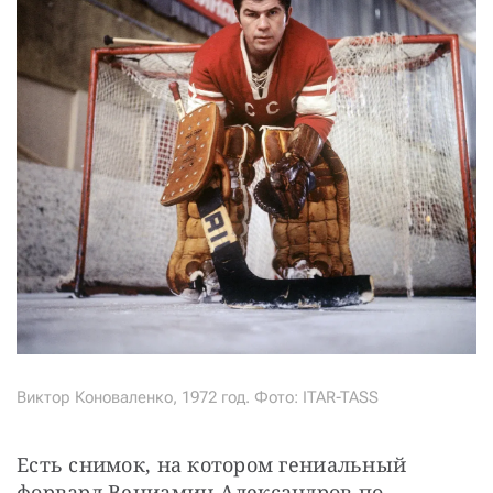
СТАТЬ СОУЧАСТНИКОМ
ПОДЕЛИТЬСЯ С ДРУЗЬЯМИ
Если у вас есть вопросы, пишите
donate@novayagazeta.ru
или
звоните:
+7 (929) 612-03-68
Виктор Коноваленко, 1972 год. Фото: ITAR-TASS
Есть снимок, на котором гениальный 
форвард Вениамин Александров по-