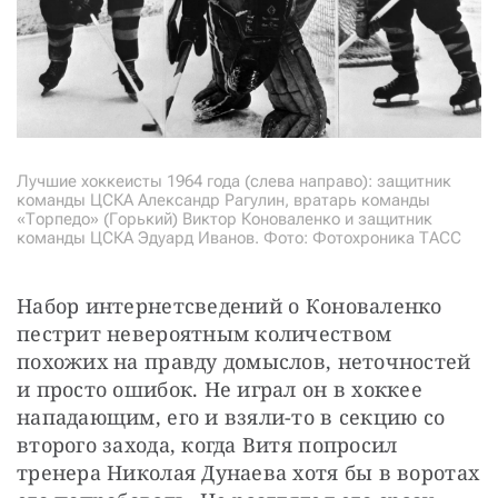
Лучшие хоккеисты 1964 года (слева направо): защитник
команды ЦСКА Александр Рагулин, вратарь команды
«Торпедо» (Горький) Виктор Коноваленко и защитник
команды ЦСКА Эдуард Иванов. Фото: Фотохроника ТАСС
Набор интернетсведений о Коноваленко 
пестрит невероятным количеством 
похожих на правду домыслов, неточностей 
и просто ошибок. Не играл он в хоккее 
нападающим, его и взяли-то в секцию со 
второго захода, когда Витя попросил 
тренера Николая Дунаева хотя бы в воротах 