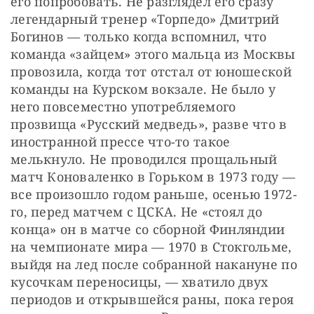
его попробовать. Не разглядел его сразу 
легендарный тренер «Торпедо» Дмитрий 
Богинов — только когда вспомнил, что 
команда «зайцем» этого мальца из Москвы 
провозила, когда тот отстал от юношеской 
команды на Курском вокзале. Не было у 
него повсеместно употребляемого 
прозвища «Русский медведь», разве что в 
иностранной прессе что-то такое 
мелькнуло. Не проводился прощальный 
матч Коноваленко в Горьком в 1973 году — 
все произошло годом раньше, осенью 1972-
го, перед матчем с ЦСКА. Не «стоял до 
конца» он в матче со сборной Финляндии 
на чемпионате мира — 1970 в Стокгольме, 
выйдя на лед после собранной накануне по 
кусочкам переносицы, — хватило двух 
периодов и открывшейся раны, пока героя 