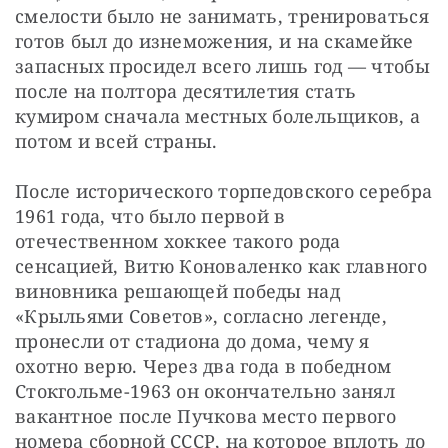
смелости было не занимать, тренироваться 
готов был до изнеможения, и на скамейке 
запасных просидел всего лишь год — чтобы 
после на полтора десятилетия стать 
кумиром сначала местных болельщиков, а 
потом и всей страны.
После исторического торпедовского серебра 
1961 года, что было первой в 
отечественном хоккее такого рода 
сенсацией, Витю Коноваленко как главного 
виновника решающей победы над 
«Крыльями Советов», согласно легенде, 
пронесли от стадиона до дома, чему я 
охотно верю. Через два года в победном 
Стокгольме-1963 он окончательно занял 
вакантное после Пучкова место первого 
номера сборной СССР, на которое вплоть до 