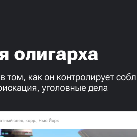
я олигарха
 том, как он контролирует соб
фискация, уголовные дела
тный спец. корр., Нью Йорк