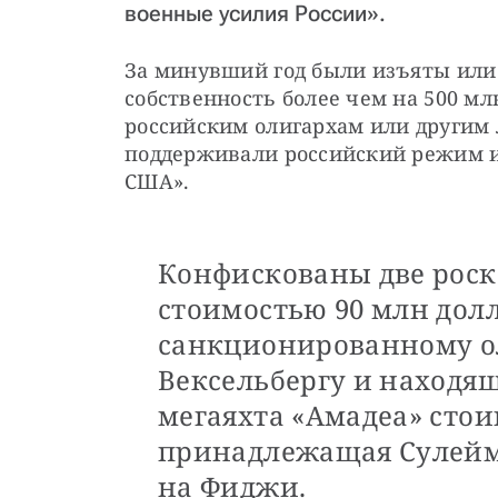
военные усилия России».
За минувший год были изъяты или
собственность более чем на 500 м
российским олигархам или другим 
поддерживали российский режим и
США».
Конфискованы две роск
стоимостью 90 млн дол
санкционированному о
Вексельбергу и находящ
мегаяхта «Амадеа» стои
принадлежащая Сулейм
на Фиджи.