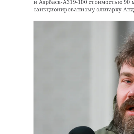
и Аэрбаса-А319-100 стоимостью 90 
санкционированному олигарху Анд