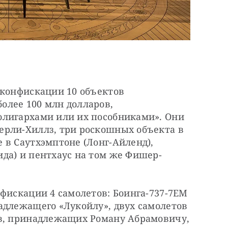
конфискации 10 объектов 
лее 100 млн долларов, 
лигархами или их пособниками». Они 
рли-Хиллз, три роскошных объекта в 
в Саутхэмптоне (Лонг-Айленд), 
да) и пентхаус на том же Фишер-
фискации 4 самолетов: Боинга-737-7ЕМ 
адлежащего «Лукойлу», двух самолетов 
в, принадлежащих Роману Абрамовичу, 