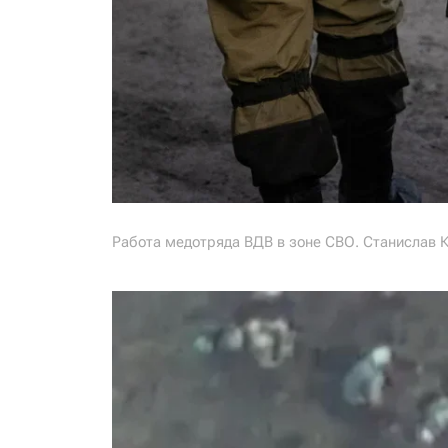
Работа медотряда ВДВ в зоне СВО. Станислав 