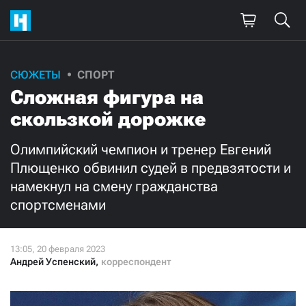
Поддержите
СЮЖЕТЫ
СПОРТ
Сложная фигура на
нашу работу!
скользкой дорожке
Ежемесячно
Разово
Олимпийский чемпион и тренер Евгений
3000
1000
Плющенко обвинил судей в предвзятости и
намекнул на смену гражданства
500
300
спортсменами
Андрей Успенский
,
корреспондент
Нажимая кнопку «Стать соучастником»,
я принимаю
условия
и подтверждаю свое гражданство РФ