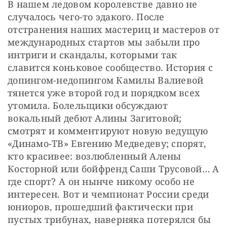
В нашем ледовом королевстве давно не 
случалось чего-то эдакого. После 
отстранения наших мастериц и мастеров от 
международных стартов мы забыли про 
интриги и скандалы, которыми так 
славится коньковое сообщество. История с 
допингом-недопингом Камилы Валиевой 
тянется уже второй год и порядком всех 
утомила. Болельщики обсуждают 
вокальный дебют Алины Загитовой; 
смотрят и комментируют новую ведущую 
«Динамо-ТВ» Евгению Медведеву; спорят, 
кто красивее: возлюбленный Алены 
Косторной или бойфренд Саши Трусовой… А 
где спорт? А он нынче никому особо не 
интересен. Вот и чемпионат России среди 
юниоров, прошедший фактически при 
пустых трибунах, наверняка потерялся бы 