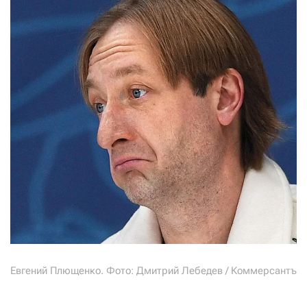
СТАТЬ СОУЧАСТНИКОМ
ПОДЕЛИТЬСЯ С ДРУЗЬЯМИ
Если у вас есть вопросы, пишите
donate@novayagazeta.ru
или
звоните:
+7 (929) 612-03-68
Евгений Плющенко. Фото: Дмитрий Лебедев / Коммерсантъ