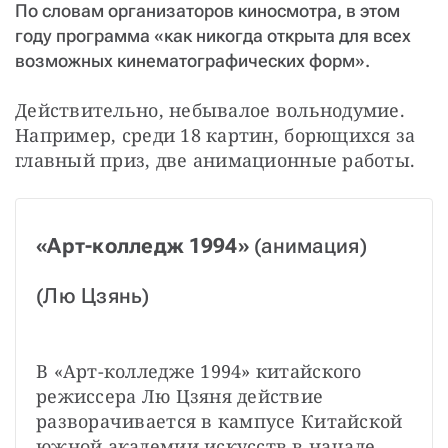
СТАТЬ СОУЧАСТНИКОМ
По словам организаторов киносмотра, в этом
ПОДЕЛИТЬСЯ С ДРУЗЬЯМИ
году программа «как никогда открыта для всех
возможных кинематографических форм».
Если у вас есть вопросы, пишите
donate@novayagazeta.ru
или
звоните:
+7 (929) 612-03-68
Действительно, небывалое вольнодумие. 
Например, среди 18 картин, борющихся за 
главный приз, две анимационные работы.
«Арт-колледж 1994»
 (анимация)
(Лю Цзянь)
В «Арт-колледже 1994» китайского 
режиссера Лю Цзяня действие 
разворачивается в кампусе Китайской 
южной академии искусств в начале 