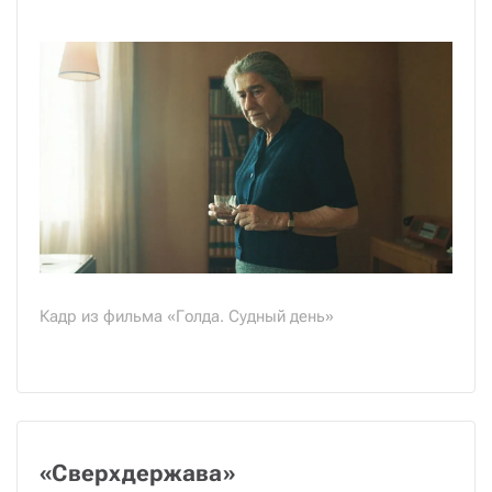
Кадр из фильма «Голда. Судный день»
«Сверхдержава»