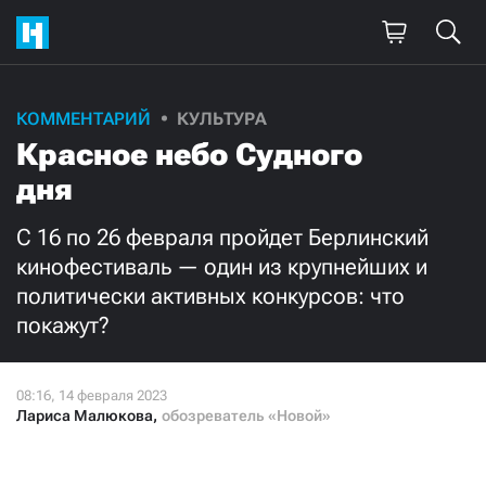
Поддержите
КОММЕНТАРИЙ
КУЛЬТУРА
Красное небо Судного
нашу работу!
дня
Ежемесячно
Разово
С 16 по 26 февраля пройдет Берлинский
3000
1000
кинофестиваль — один из крупнейших и
политически активных конкурсов: что
500
300
покажут?
Лариса Малюкова
,
обозреватель «Новой»
Нажимая кнопку «Стать соучастником»,
я принимаю
условия
и подтверждаю свое гражданство РФ