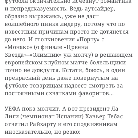
футбола окончательно исчезнут романтика 
и непредсказуемость. Ведь аутсайдер, 
образно выражаясь, уже не даст 
волшебного пинка лидеру, потому что по 
известным причинам просто не дотянется 
до него. И столкновения «Порту» с 
«Монако» (о финале «Црвена 
Звезда»–«Олимпик» уж молчу) в решающем 
европейском клубном матче болельщики 
точно не дождутся. Кстати, боюсь, в один 
прекрасный день даже повернутым на 
футболе товарищам надоест смотреть за 
постоянными схватками фаворитов…
УЕФА пока молчит. А вот президент Ла 
Лиги (чемпионат Испании) Хавьер Тебас 
ответил Райхарту и его сподвижникам 
иносказательно, но резко: