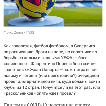
СТАТЬ СОУЧАСТНИКОМ
ПОДЕЛИТЬСЯ С ДРУЗЬЯМИ
Если у вас есть вопросы, пишите
donate@novayagazeta.ru
или
звоните:
+7 (929) 612-03-68
Фото: Zuma \ TASS
Как говорится, футбол футболом, а Суперлига —
по расписанию. Враги на поле, но соратники по
борьбе со «злым и жадным» УЕФА — босс
«сливочных» Флорентино Перес и босс «сине-
гранатовых» Жоан Лапорта — хотят играть по-
новому и готовят (или приготовили?) очередной
проект альтернативной лиги, куда должны войти
клубы из 12 стран. Получится ли на этот раз, или
«раскольников» опять ждет провал?
Пандемия COVID-19 подставила спорту 