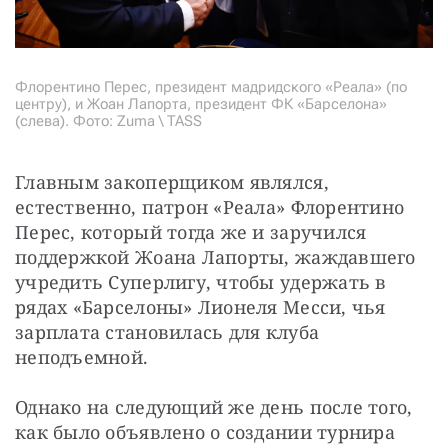
Флорентино Перес, президент мадридского «Реала» (по
центру), и Жоан Лапорта, президент ФК «Барселона»
(слева). Фото: Zuma \ TASS
Главным закоперщиком являлся, 
естественно, патрон «Реала» Флорентино 
Перес, который тогда же и заручился 
поддержкой Жоана Лапорты, жаждавшего 
учредить Суперлигу, чтобы удержать в 
рядах «Барселоны» Лионеля Месси, чья 
зарплата становилась для клуба 
неподъемной.
Однако на следующий же день после того, 
как было объявлено о создании турнира 