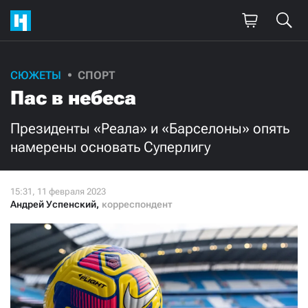
Поддержите
СЮЖЕТЫ
СПОРТ
Пас в небеса
нашу работу!
Ежемесячно
Разово
Президенты «Реала» и «Барселоны» опять
намерены основать Суперлигу
3000
1000
500
300
Андрей Успенский
,
корреспондент
Нажимая кнопку «Стать соучастником»,
я принимаю
условия
и подтверждаю свое гражданство РФ