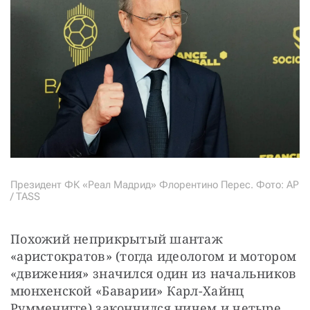
Президент ФК «Реал Мадрид» Флорентино Перес. Фото: AP
/ TASS
Похожий неприкрытый шантаж 
«аристократов» (тогда идеологом и мотором 
«движения» значился один из начальников 
мюнхенской «Баварии» Карл-Хайнц 
Румменигге) закончился ничем и четыре 