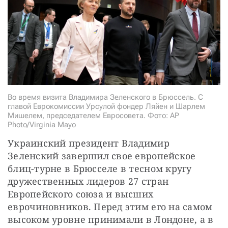
СТАТЬ СОУЧАСТНИКОМ
ПОДЕЛИТЬСЯ С ДРУЗЬЯМИ
Если у вас есть вопросы, пишите
donate@novayagazeta.ru
или
звоните:
+7 (929) 612-03-68
Во время визита Владимира Зеленского в Брюссель. С
главой Еврокомиссии Урсулой фондер Ляйен и Шарлем
Мишелем, председателем Евросовета. Фото: AP
Photo/Virginia Mayo
Украинский президент Владимир 
Зеленский завершил свое европейское 
блиц-турне в Брюсселе в тесном кругу 
дружественных лидеров 27 стран 
Европейского союза и высших 
еврочиновников. Перед этим его на самом 
высоком уровне принимали в Лондоне, а в 