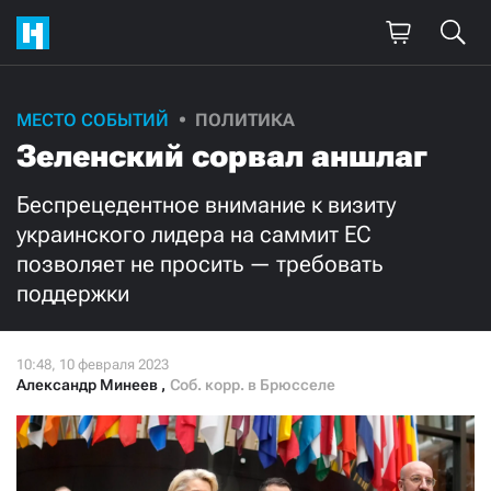
Поддержите
МЕСТО СОБЫТИЙ
ПОЛИТИКА
Зеленский сорвал аншлаг
нашу работу!
Ежемесячно
Разово
Беспрецедентное внимание к визиту
украинского лидера на саммит ЕС
позволяет не просить — требовать
3000
1000
поддержки
500
300
Александр Минеев
,
Соб. корр. в Брюсселе
Нажимая кнопку «Стать соучастником»,
я принимаю
условия
и подтверждаю свое гражданство РФ