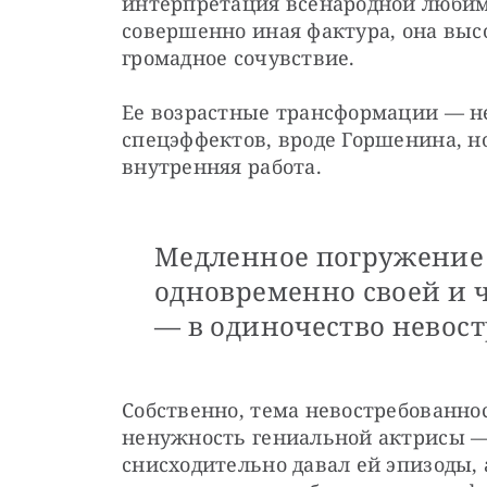
интерпретация всенародной любими
совершенно иная фактура, она высо
громадное сочувствие.
Ее возрастные трансформации — не
спецэффектов, вроде Горшенина, но
внутренняя работа. 
Медленное погружение
одновременно своей и 
— в одиночество невос
Собственно, тема невостребованнос
ненужность гениальной актрисы —
снисходительно давал ей эпизоды, 