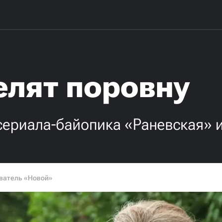
елят поровну
 сериала-байопика «Раневская»
ватель «Новой»