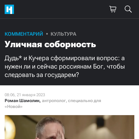
Поддержите
КОММЕНТАРИЙ
КУЛЬТУРА
Уличная соборность
нашу работу!
Ежемесячно
Разово
Дудь* и Кучера сформировали вопрос: а
нужен ли и сейчас россиянам Бог, чтобы
следовать за государем?
3000
1000
500
300
Роман Шамолин
,
антрополог, специально для
«Новой»
Нажимая кнопку «Стать соучастником»,
я принимаю
условия
и подтверждаю свое гражданство РФ