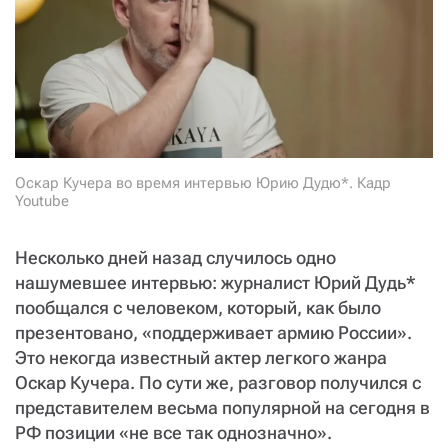
СТАТЬ СОУЧАСТНИКОМ
ПОДЕЛИТЬСЯ С ДРУЗЬЯМИ
Если у вас есть вопросы, пишите
donate@novayagazeta.ru
или
звоните:
+7 (929) 612-03-68
Оскар Кучера во время интервью Юрию Дудю*. Кадр
Youtube
Несколько дней назад случилось одно
нашумевшее интервью: журналист Юрий Дудь*
пообщался с человеком, который, как было
презентовано, «поддерживает армию России».
Это некогда известный актер легкого жанра
Оскар Кучера. По сути же, разговор получился с
представителем весьма популярной на сегодня в
РФ позиции «не все так однозначно».