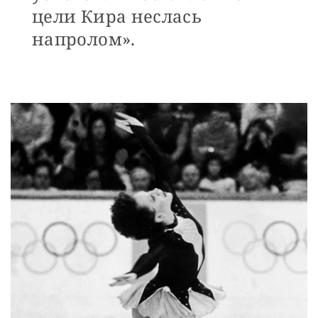
цели Кира неслась
напролом».