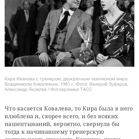
Кира Иванова с тренером, двукратным чемпионом мира
Владимиром Ковалевым, 1981 г. Фото: Валерий Зуфаров,
Александр Яковлев / Фотохроника ТАСС
Что касается Ковалева, то Кира была в него 
влюблена и, скорее всего, и без всяких 
нашептываний, вероятно, свернула бы 
тогда к начинавшему тренерскую 