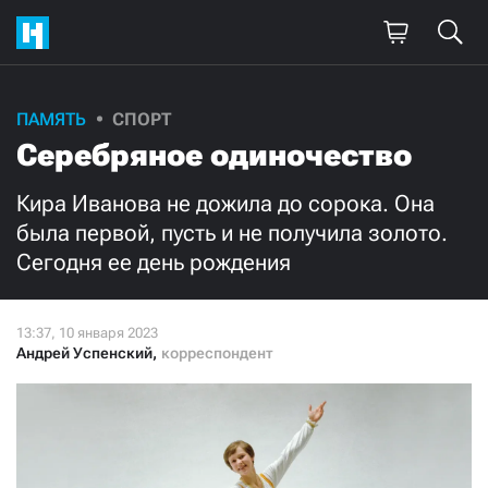
Поддержите
ПАМЯТЬ
СПОРТ
Серебряное одиночество
нашу работу!
Ежемесячно
Разово
Кира Иванова не дожила до сорока. Она
была первой, пусть и не получила золото.
Сегодня ее день рождения
3000
1000
500
300
Андрей Успенский
,
корреспондент
Нажимая кнопку «Стать соучастником»,
я принимаю
условия
и подтверждаю свое гражданство РФ