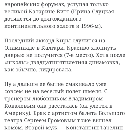
европейских форумах, уступая только 
великой Катарине Витт (Ирина Слуцкая 
дотянется до долгожданного 
континентального золота в 1996-м).
Последний аккорд Киры случится на 
Олимпиаде в Калгари. Красиво хлопнуть 
дверью не получится (7-е место). Хотя после 
«школы» двадцатипятилетняя динамовка, 
как обычно, лидировала.
Ну а дальше ее бытие смахивало уже 
совсем не на веселый полет шмеля. С 
тренером-любовником Владимиром 
Ковалевым она рассталась (он улетел в 
Америку). Брак с артистом балета Большого 
театра Сергеем Громовым тоже вышел 
комом. Второй муж — Константин Тарелин 