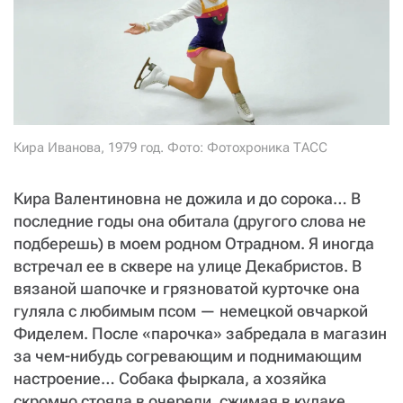
СТАТЬ СОУЧАСТНИКОМ
ПОДЕЛИТЬСЯ С ДРУЗЬЯМИ
Если у вас есть вопросы, пишите
donate@novayagazeta.ru
или
звоните:
+7 (929) 612-03-68
Кира Иванова, 1979 год. Фото: Фотохроника ТАСС
Кира Валентиновна не дожила и до сорока… В
последние годы она обитала (другого слова не
подберешь) в моем родном Отрадном. Я иногда
встречал ее в сквере на улице Декабристов. В
вязаной шапочке и грязноватой курточке она
гуляла с любимым псом — немецкой овчаркой
Фиделем. После «парочка» забредала в магазин
за чем-нибудь согревающим и поднимающим
настроение… Собака фыркала, а хозяйка
скромно стояла в очереди, сжимая в кулаке