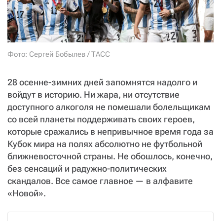
СТАТЬ СОУЧАСТНИКОМ
ПОДЕЛИТЬСЯ С ДРУЗЬЯМИ
Если у вас есть вопросы, пишите
donate@novayagazeta.ru
или
звоните:
+7 (929) 612-03-68
Фото: Сергей Бобылев / ТАСС
28 осенне-зимних дней запомнятся надолго и
войдут в историю. Ни жара, ни отсутствие
доступного алкоголя не помешали болельщикам
со всей планеты поддерживать своих героев,
которые сражались в непривычное время года за
Кубок мира на полях абсолютно не футбольной
ближневосточной страны. Не обошлось, конечно,
без сенсаций и радужно-политических
скандалов. Все самое главное — в алфавите
«Новой».