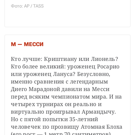
Фото: AP / TASS
М — МЕССИ
Кто лучше: Криштиану или Лионель? 
Кто более великий: уроженец Росарио 
или уроженец Лануса? Безусловно, 
именно сравнения с легендарным 
Диего Марадоной давили на Месси 
перед всяким чемпионатом мира. И на 
четырех турнирах он реально и 
виртуально проигрывал Армандычу. 
Но с пятой попытки 35-летний 
человечек по прозвищу Атомная Блоха 
(его рост — 1 метр 70 сантиметров) 