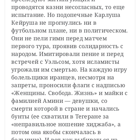
проводятся казни несогласных, то еще 
испытание. Но подопечные Карлуша 
Кейруша не прогнулись ни в 
футбольном плане, ни в политическом. 
Они не пели гимн перед матчем 
первого тура, проявив солидарность с 
народом. Имитировали пение и перед 
встречей с Уэльсом, хотя исламисты 
угрожали им смертью. На каждую игру 
болельщики иранцев, несмотря на 
запреты, проносили флаги с надписью 
«Женщины. Свобода. Жизнь» и майки с 
фамилией Амини — девушки, со 
смерти которой в стране и начались 
бунты (ее схватили в Тегеране за 
«неправильное ношение хиджаба», а 
потом она якобы скончалась в 
больнице). И вот как выбираться из 