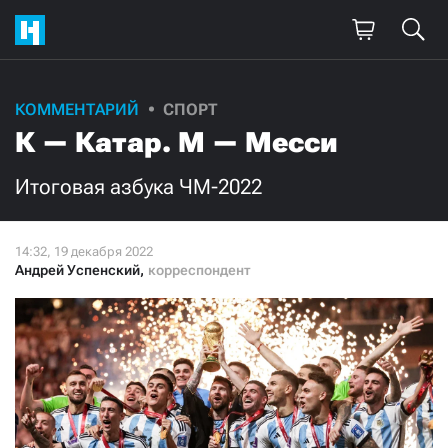
Поддержите
КОММЕНТАРИЙ
СПОРТ
К — Катар. М — Месси
нашу работу!
Ежемесячно
Разово
Итоговая азбука ЧМ-2022
3000
1000
Андрей Успенский
,
корреспондент
500
300
Нажимая кнопку «Стать соучастником»,
я принимаю
условия
и подтверждаю свое гражданство РФ