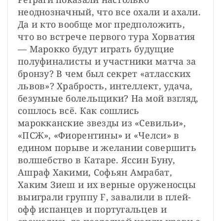
неоднозначный, что все охали и ахали. 
Да и кто вообще мог предположить, 
что во встрече первого тура Хорватия 
— Марокко будут играть будущие 
полуфиналисты и участники матча за 
бронзу? В чем был секрет «атласских 
львов»? Храбрость, интеллект, удача, 
безумные болельщики? На мой взгляд, 
сошлось всё. Как сошлись 
марокканские звезды из «Севильи», 
«ПСЖ», «Фиорентины» и «Челси» в 
едином порыве и желании совершить 
волшебство в Катаре. Яссин Буну, 
Ашраф Хакими, Софьян Амрабат, 
Хаким Зиеш и их верные оруженосцы 
выиграли группу F, завалили в плей-
офф испанцев и португальцев и 