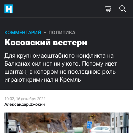
Поддержите
КОММЕНТАРИЙ
ПОЛИТИКА
Косовский вестерн
нашу работу!
Ежемесячно
Разово
Для крупномасштабного конфликта на
Балканах сил нет ни у кого. Потому идет
шантаж, в котором не последнюю роль
3000
1000
играют криминал и Кремль
500
300
Александар Джокич
Нажимая кнопку «Стать соучастником»,
я принимаю
условия
и подтверждаю свое гражданство РФ