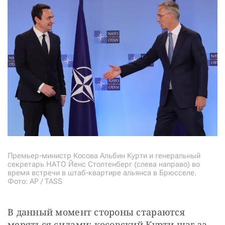
Премьер-министр Косова Альбин Курти и генеральный
секретарь НАТО Йенс Столтенберг (слева направо) во
время встречи в штаб-квартире альянса в Брюсселе.
Фото: AP / TASS
В данный момент стороны стараются 
меряться силами: косовский Курти шаг за 