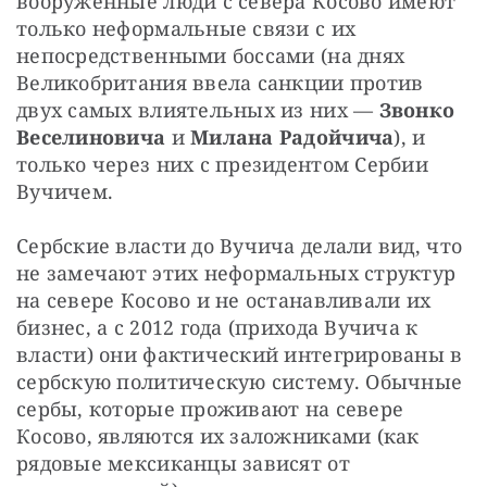
вооруженные люди с севера Косово имеют 
только неформальные связи с их 
непосредственными боссами (на днях 
Великобритания ввела санкции против 
двух самых влиятельных из них — 
Звонко 
Веселиновича
 и 
Милана Радойчича
), и 
только через них с президентом Сербии 
Вучичем.
Сербские власти до Вучича делали вид, что 
не замечают этих неформальных структур 
на севере Косово и не останавливали их 
бизнес, а с 2012 года (прихода Вучича к 
власти) они фактический интегрированы в 
сербскую политическую систему. Обычные 
сербы, которые проживают на севере 
Косово, являются их заложниками (как 
рядовые мексиканцы зависят от 