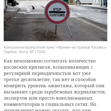
СТАТЬ СОУЧАСТНИКОМ
ПОДЕЛИТЬСЯ С ДРУЗЬЯМИ
Если у вас есть вопросы, пишите
donate@novayagazeta.ru
или
звоните:
+7 (929) 612-03-68
Контрольно-пропускной пункт «Ярине» на границе Косова и
Сербии. Фото: AP / TASS
Как невозможно сосчитать количество 
косовских кризисов, вспыхивающих с 
регулярной периодичностью вот уже 
третье десятилетие, так нет и способов 
измерить уровень ажиотажа, который они 
вызывают среди зарубежных журналистов, 
экспертов или просто взволнованных 
комментаторов в социальных сетях. Но 
определенно можно сказать, что чем 