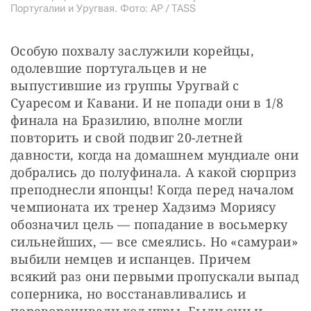
Португалии и Уругвая. Фото: AP / TASS
Особую похвалу заслужили корейцы, 
одолевшие португальцев и не 
выпустившие из группы Уругвай с 
Суаресом и Кавани. И не попади они в 1/8 
финала на Бразилию, вполне могли 
повторить и свой подвиг 20-летней 
давности, когда на домашнем мундиале они 
добрались до полуфинала. А какой сюрприз 
преподнесли японцы! Когда перед началом 
чемпионата их тренер Хадзимэ Мориясу 
обозначил цель — попадание в восьмерку 
сильнейших, — все смеялись. Но «самураи» 
выбили немцев и испанцев. Причем 
всякий раз они первыми пропускали выпад 
соперника, но восстанавливались и 
переворачивали ход игры. Были они и 