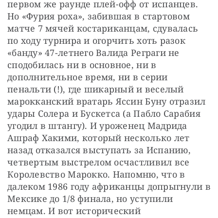
первом же раунде плей-офф от испанцев. 
Но «Фурия роха», забившая в стартовом 
матче 7 мячей костариканцам, сдувалась 
по ходу турнира и огорчить хоть разок 
«банду» 47-летнего Валида Реграги не 
сподобилась ни в основное, ни в 
дополнительное время, ни в серии 
пенальти (!), где шикарный и веселый 
марокканский вратарь Яссин Буну отразил 
удары Солера и Бускетса (а Пабло Сарабия 
угодил в штангу). И уроженец Мадрида 
Ашраф Хакими, который несколько лет 
назад отказался выступать за Испанию, 
четвертым выстрелом осчастливил все 
Королевство Марокко. Напомню, что в 
далеком 1986 году африканцы допрыгнули в 
Мексике до 1/8 финала, но уступили 
немцам. И вот исторический 