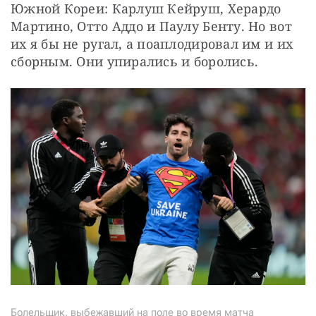
Южной Кореи: Карлуш Кейруш, Херардо 
Мартино, Отто Аддо и Паулу Бенту. Но вот 
их я бы не ругал, а поаплодировал им и их 
сборным. Они упирались и боролись.
Болельщик, выбежавший на поле во время матча