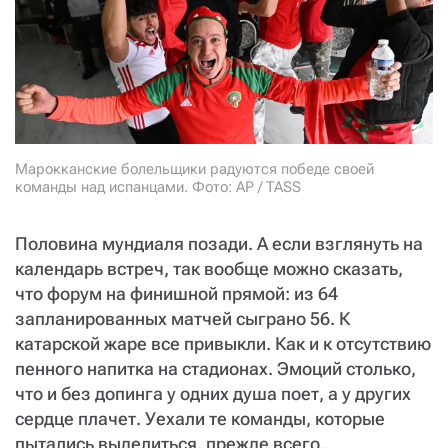
СТАТЬ СОУЧАСТНИКОМ
ПОДЕЛИТЬСЯ С ДРУЗЬЯМИ
Если у вас есть вопросы, пишите
donate@novayagazeta.ru
или
звоните:
+7 (929) 612-03-68
Марокканские болельщики радуются победе своей
команды над испанцами. Фото: AP / TASS
Половина мундиаля позади. А если взглянуть на
календарь встреч, так вообще можно сказать,
что форум на финишной прямой: из 64
запланированных матчей сыграно 56. К
катарской жаре все привыкли. Как и к отсутствию
пенного напитка на стадионах. Эмоций столько,
что и без допинга у одних душа поет, а у других
сердце плачет. Уехали те команды, которые
пытались выделиться, прежде всего,