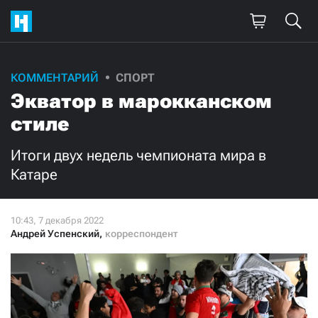
Поддержите
КОММЕНТАРИЙ
СПОРТ
Экватор в марокканском
нашу работу!
стиле
Ежемесячно
Разово
Итоги двух недель чемпионата мира в
3000
1000
Катаре
500
300
Андрей Успенский
,
корреспондент
Нажимая кнопку «Стать соучастником»,
я принимаю
условия
и подтверждаю свое гражданство РФ