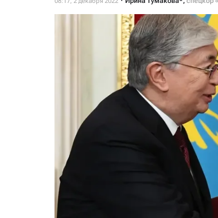
Ирина Тумакова*
,
спецкор 