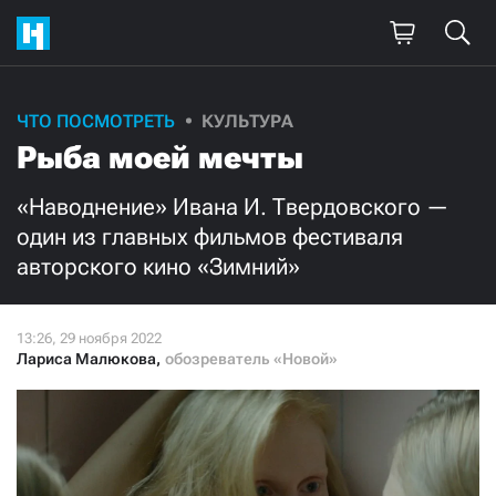
Поддержите
ЧТО ПОСМОТРЕТЬ
КУЛЬТУРА
Рыба моей мечты
нашу работу!
Ежемесячно
Разово
«Наводнение» Ивана И. Твердовского —
один из главных фильмов фестиваля
авторского кино «Зимний»
3000
1000
500
300
Лариса Малюкова
,
обозреватель «Новой»
Нажимая кнопку «Стать соучастником»,
я принимаю
условия
и подтверждаю свое гражданство РФ