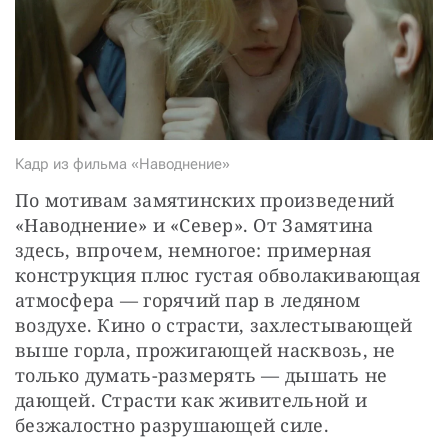
СТАТЬ СОУЧАСТНИКОМ
ПОДЕЛИТЬСЯ С ДРУЗЬЯМИ
Если у вас есть вопросы, пишите
donate@novayagazeta.ru
или
звоните:
+7 (929) 612-03-68
Кадр из фильма «Наводнение»
По мотивам замятинских произведений 
«Наводнение» и «Север». От Замятина 
здесь, впрочем, немногое: примерная 
конструкция плюс густая обволакивающая 
атмосфера — горячий пар в ледяном 
воздухе. Кино о страсти, захлестывающей 
выше горла, прожигающей насквозь, не 
только думать-размерять — дышать не 
дающей. Страсти как живительной и 
безжалостно разрушающей силе.