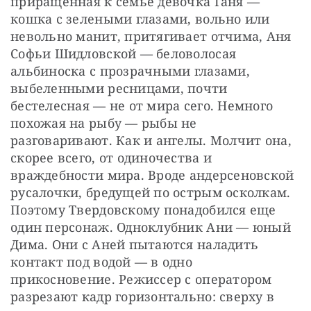
приращенная к семье девочка Ганя — 
кошка с зелеными глазами, вольно или 
невольно манит, притягивает отчима, Аня 
Софьи Шидловской — беловолосая 
альбиноска с прозрачными глазами, 
выбеленными ресницами, почти 
бестелесная — не от мира сего. Немного 
похожая на рыбу — рыбы не 
разговаривают. Как и ангелы. Молчит она, 
скорее всего, от одиночества и 
враждебности мира. Вроде андерсеновской 
русалочки, бредущей по острым осколкам. 
Поэтому Твердовскому понадобился еще 
один персонаж. Одноклубник Ани — юный 
Дима. Они с Аней пытаются наладить 
контакт под водой — в одно 
прикосновение. Режиссер с оператором 
разрезают кадр горизонтально: сверху в 