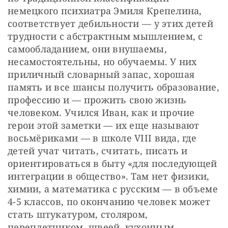
немецкого психиатра Эмиля Крепелина, 
соответствует дебильности — у этих детей 
трудности с абстрактным мышлением, с 
самообладанием, они внушаемы, 
несамостоятельны, но обучаемы. У них 
приличный словарный запас, хорошая 
память и все шансы получить образование, 
профессию и — прожить свою жизнь 
человеком. Учился Иван, как и прочие 
герои этой заметки — их еще называют 
восьмёриками — в школе VIII вида, где 
детей учат читать, считать, писать и 
ориентироваться в быту «для последующей 
интеграции в общество». Там нет физики, 
химии, а математика с русским — в объеме 
4-5 классов, по окончанию человек может 
стать штукатуром, столяром, 
переплетчиком, швеей, кухонным 