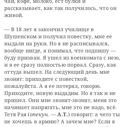
чай, кофе, молоко, ест булки и 
рассказывает, как так получилось, что он 
живой.
— В 18 лет я закончил училище в 
Шушенском и получил повестку, мне ее 
выдали на руки. Но я не расписывался, 
вообще нигде, я понимал, что подпишу — 
буду призван. Я ушел из военкомата с нею, 
и я ее сразу полностью порвал. Сразу, как 
оттуда вышел. На следующий день мне 
звонят: приходите с повесткой, 
пожалуйста. А я ее потерял, говорю. 
Приходите, новую выдадим. Но я так и не 
пришел. Они мне звонят-звонят, меня это 
начинает напрягать, мне это не надо, всё. 
Тетя Рая (
опекун.
 — 
А.Т.
) говорит: а чего ты 
не хочешь в армию? А зачем мне? Если я 