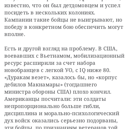
известно, что он был детдомовцем и успел 
посидеть в нескольких колониях. 
Кампании такие бойцы не выигрывают, но 
победу в конкретном бою обеспечить могут 
вполне.
Есть и другой взгляд на проблему. В США, 
воевавших с Вьетнамом, мобилизационный 
ресурс расширили за счет набора 
новобранцев с легкой УО, с IQ ниже 80. 
«Дуракам везет», казалось бы, но «корпус 
дебилов Макнамары» (тогдашнего 
министра обороны США) плохо кончил. 
Американцы посчитали: эти солдаты 
непропорционально больше гибли, 
дисциплина и морально-психологический 
дух войск оказались серьезно подорваны, 
эти бойцы, по признаниям ветеранов той 