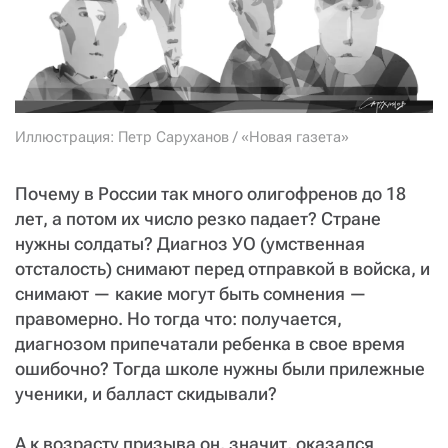
СТАТЬ СОУЧАСТНИКОМ
ПОДЕЛИТЬСЯ С ДРУЗЬЯМИ
Если у вас есть вопросы, пишите
donate@novayagazeta.ru
или
звоните:
+7 (929) 612-03-68
Иллюстрация: Петр Саруханов / «Новая газета»
Почему в России так много олигофренов до 18
лет, а потом их число резко падает? Стране
нужны солдаты? Диагноз УО (умственная
отсталость) снимают перед отправкой в войска, и
снимают — какие могут быть сомнения —
правомерно. Но тогда что: получается,
диагнозом припечатали ребенка в свое время
ошибочно? Тогда школе нужны были прилежные
ученики, и балласт скидывали?
А к возрасту призыва он, значит, оказался