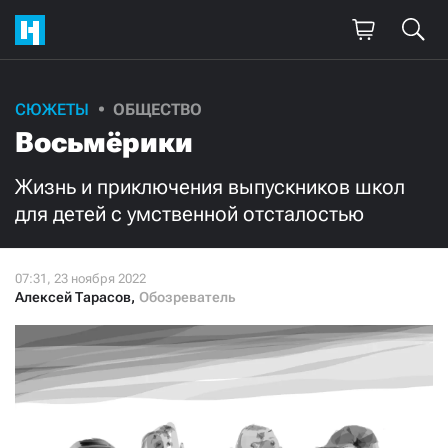
Поддержите
СЮЖЕТЫ
ОБЩЕСТВО
Восьмёрики
нашу работу!
Ежемесячно
Разово
Жизнь и приключения выпускников школ
для детей с умственной отсталостью
3000
1000
500
300
Алексей Тарасов
,
Обозреватель
Нажимая кнопку «Стать соучастником»,
я принимаю
условия
и подтверждаю свое гражданство РФ