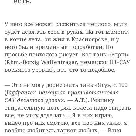
есть.
У него все может сложиться неплохо, если 
будет держать себя в руках. На тот момент, 
в конце лета, он жил в Красноярске, и у 
него были временные подработки. По 
просьбе психолога рисует. Вот танк «Борщ» 
(Rhm.-Borsig Waffenträger, немецкая ПТ-САУ 
восьмого уровня), вот что-то подобное.
— Это не могу дорисовать танк «Ягу», Е 100 
(
Jagdpanzer, немецкая противотанковая 
САУ десятого уровня. 
—
 А.Т.
). Резинку 
стирательную потерял, колеса надо стирать 
все, не могу доделать… Я в них играю, 
видео про них смотрю, все про них знаю, я 
вообще любитель танков любых, — Ваня 