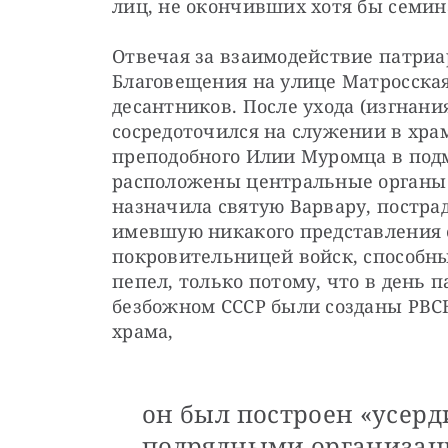
лиц, не окончивших хотя бы семи
Отвечая за взаимодействие патриар
Благовещения на улице Матросска
десантников. После ухода (изгнания
сосредоточился на служении в хра
преподобного Илии Муромца в подм
расположены центральные органы 
назначила святую Варвару, пострад
имевшую никакого представления о
покровительницей войск, способны
пепел, только потому, что в день п
безбожном СССР были созданы РВСН
храма, 
он был построен «усер
подрядными организац