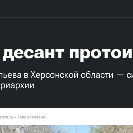
 десант прото
льева в Херсонской области — 
триархии
ватель «Новой газеты»