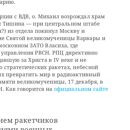
нарию.
хии с ВДВ, о. Михаил возрождал храм 
я Тишина — при центральном штабе 
?) из отдела покинул Москву и 
ме Святой великомученицы Варвары и 
осковном ЗАТО Власиха, где 
управления РВСН. РПЦ директивно 
авшую за Христа в IV веке и не 
 стратегических ракетах, небесной 
х превратить мир в радиоактивный 
амяти великомученицы, 17 декабря, в 
. Как говорится на 
официальном сайте
дием ракетчиков
иями военных