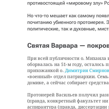
противостоящей «мировому злу» Ро
Но что-то мешает как самому появл
почитанию убиенного протоиерея. Э
политические, так и духовные, мис
Святая Варвара — покро
При всей публичности о. Михаила и
оборвалась на 51-м году, осталось 
прихожанкой о. 
Димитрия Смирно
«военный» отдел патриархии. Семья
домике, а сейчас собирает средств
Протоиерей Васильев получил разн
(правда, конкретный факультет ни 
аспирантура (правда, диссертации 