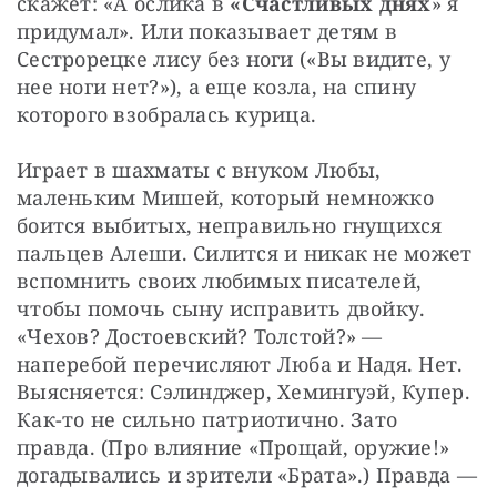
скажет: «А ослика в 
«Счастливых днях
» я 
придумал». Или показывает детям в 
Сестрорецке лису без ноги («Вы видите, у 
нее ноги нет?»), а еще козла, на спину 
которого взобралась курица. 
Играет в шахматы с внуком Любы, 
маленьким Мишей, который немножко 
боится выбитых, неправильно гнущихся 
пальцев Алеши. Силится и никак не может 
вспомнить своих любимых писателей, 
чтобы помочь сыну исправить двойку. 
«Чехов? Достоевский? Толстой?» — 
наперебой перечисляют Люба и Надя. Нет. 
Выясняется: Сэлинджер, Хемингуэй, Купер. 
Как-то не сильно патриотично. Зато 
правда. (Про влияние «Прощай, оружие!» 
догадывались и зрители «Брата».) Правда — 