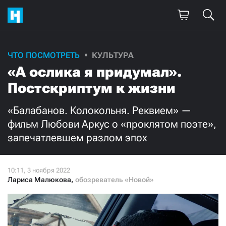
Поддержите
ЧТО ПОСМОТРЕТЬ
КУЛЬТУРА
«А ослика я придумал».
нашу работу!
Постскриптум к жизни
Ежемесячно
Разово
«Балабанов. Колокольня. Реквием» —
3000
1000
фильм Любови Аркус о «проклятом поэте»,
запечатлевшем разлом эпох
500
300
Лариса Малюкова
,
обозреватель «Новой»
Нажимая кнопку «Стать соучастником»,
я принимаю
условия
и подтверждаю свое гражданство РФ