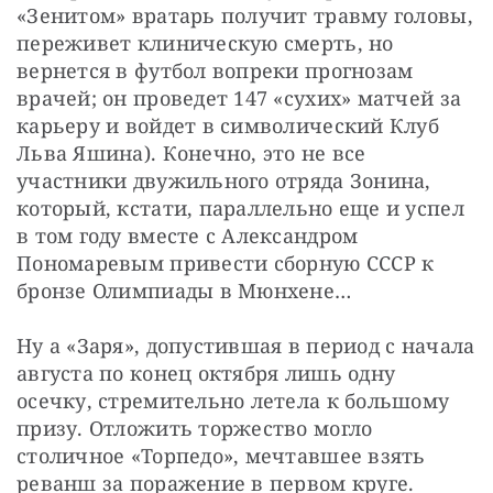
«Зенитом» вратарь получит травму головы, 
переживет клиническую смерть, но 
вернется в футбол вопреки прогнозам 
врачей; он проведет 147 «сухих» матчей за 
карьеру и войдет в символический Клуб 
Льва Яшина). Конечно, это не все 
участники двужильного отряда Зонина, 
который, кстати, параллельно еще и успел 
в том году вместе с Александром 
Пономаревым привести сборную СССР к 
бронзе Олимпиады в Мюнхене…
Ну а «Заря», допустившая в период с начала 
августа по конец октября лишь одну 
осечку, стремительно летела к большому 
призу. Отложить торжество могло 
столичное «Торпедо», мечтавшее взять 
реванш за поражение в первом круге.