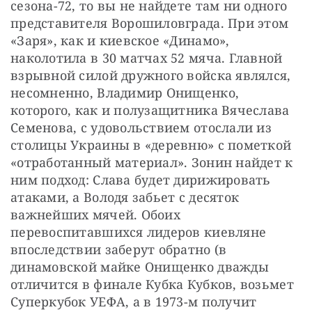
сезона-72, то вы не найдете там ни одного 
представителя Ворошиловграда. При этом 
«Заря», как и киевское «Динамо», 
наколотила в 30 матчах 52 мяча. Главной 
взрывной силой дружного войска являлся, 
несомненно, Владимир Онищенко, 
которого, как и полузащитника Вячеслава 
Семенова, с удовольствием отослали из 
столицы Украины в «деревню» с пометкой 
«отработанный материал». Зонин найдет к 
ним подход: Слава будет дирижировать 
атаками, а Володя забьет с десяток 
важнейших мячей. Обоих 
перевоспитавшихся лидеров киевляне 
впоследствии заберут обратно (в 
динамовской майке Онищенко дважды 
отличится в финале Кубка Кубков, возьмет 
Суперкубок УЕФА, а в 1973-м получит 