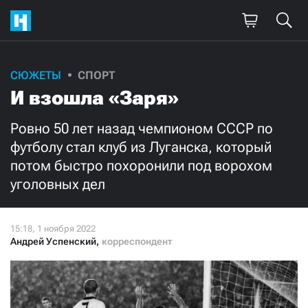
Поддержите
СЮЖЕТЫ
СПОРТ
И взошла «Заря»
нашу работу!
Ежемесячно
Разово
Ровно 50 лет назад чемпионом СССР по
футболу стал клуб из Луганска, который
потом быстро похоронили под ворохом
3000
1000
уголовных дел
500
300
Андрей Успенский
,
корреспондент
Нажимая кнопку «Стать соучастником»,
я принимаю
условия
и подтверждаю свое гражданство РФ