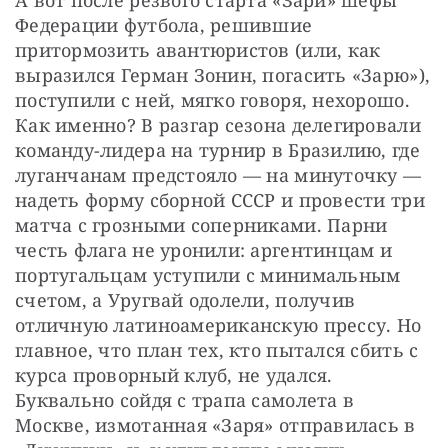
А вот после резвого старта «Зари» шефы 
Федерации футбола, решившие 
притормозить авантюристов (или, как 
выразился Герман Зонин, погасить «Зарю»), 
поступили с ней, мягко говоря, нехорошо. 
Как именно? В разгар сезона делегировали 
команду-лидера на турнир в Бразилию, где 
луганчанам предстояло — на минуточку — 
надеть форму сборной СССР и провести три 
матча с грозными соперниками. Парни 
честь флага не уронили: аргентинцам и 
португальцам уступили с минимальным 
счетом, а Уругвай одолели, получив 
отличную латиноамериканскую прессу. Но 
главное, что план тех, кто пытался сбить с 
курса проворный клуб, не удался. 
Буквально сойдя с трапа самолета в 
Москве, измотанная «Заря» отправилась в 