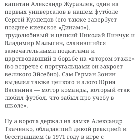
капитан Александр Журавлев, один из 
первых универсалов в нашем футболе 
Сергей Кузнецов (его также завербует 
позднее киевское «Динамо»), 
трудолюбивый и цепкий Николай Пинчук и 
Владимир Малыгин, славившийся 
замечательными подкатами и 
царствовавший в борьбе на «втором этаже» 
(во встрече с португальцами он закроет 
великого Эйсебио). Сам Герман Зонин 
выделял также цепкого и злого Юрия 
Васенина — мотор команды, который «так 
любил футбол, что забыл про учебу в 
школе».
Ну а ворота держал на замке Александр 
Ткаченко, обладавший дикой реакцией и 
бесстрашием (в 1971 году в игре с 