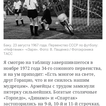
СТАТЬ СОУЧАСТНИКОМ
ПОДЕЛИТЬСЯ С ДРУЗЬЯМИ
Если у вас есть вопросы, пишите
donate@novayagazeta.ru
или
звоните:
+7 (929) 612-03-68
Баку. 23 августа 1967 года. Первенство СССР по футболу:
«Нефтяник» -«Заря». Фото: В. Пащенко / Фотохроника
ТАСС
Я смотрю на таблицу завершившегося в 
ноябре 1972 года 34-го союзного первенства, 
и на ум приходит: «Есть многое на свете, 
друг Горацио, что и не снилось нашим 
мудрецам». Армейцы с трудом замкнули 
пятерку сильнейших. Богатые столичные 
«Торпедо», «Динамо» и «Спартак» 
застопорились на 9-й, 10-й и 11-й строчках. 