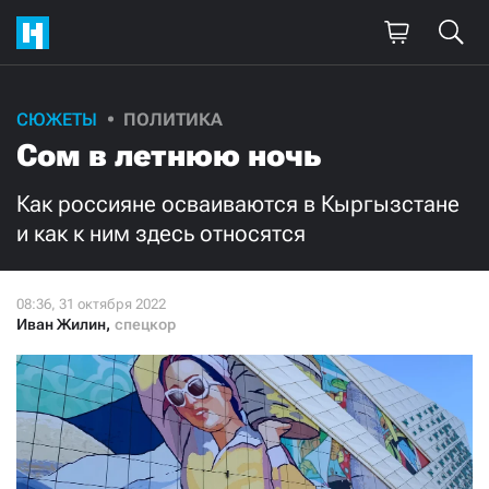
Поддержите
СЮЖЕТЫ
ПОЛИТИКА
Сом в летнюю ночь
нашу работу!
Ежемесячно
Разово
Как россияне осваиваются в Кыргызстане
и как к ним здесь относятся
3000
1000
500
300
Иван Жилин
,
спецкор
Нажимая кнопку «Стать соучастником»,
я принимаю
условия
и подтверждаю свое гражданство РФ