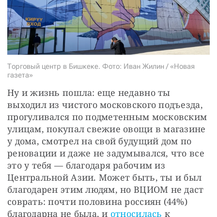
СТАТЬ СОУЧАСТНИКОМ
ПОДЕЛИТЬСЯ С ДРУЗЬЯМИ
Если у вас есть вопросы, пишите
donate@novayagazeta.ru
или
звоните:
+7 (929) 612-03-68
Торговый центр в Бишкеке. Фото: Иван Жилин / «Новая
газета»
Ну и жизнь пошла: еще недавно ты 
выходил из чистого московского подъезда, 
прогуливался по подметенным московским 
улицам, покупал свежие овощи в магазине 
у дома, смотрел на свой будущий дом по 
реновации и даже не задумывался, что все 
это у тебя — благодаря рабочим из 
Центральной Азии. Может быть, ты и был 
благодарен этим людям, но ВЦИОМ не даст 
соврать: почти половина россиян (44%) 
благодарна не была, и
 относилась
 к 