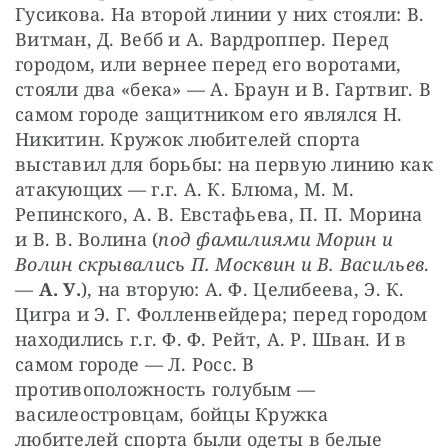
Гусикова. На второй линии у них стояли: В. 
Витман, Д. Вебб и А. Вардроппер. Перед 
городом, или вернее перед его воротами, 
стояли два «бека» — А. Браун и В. Гартвиг. В 
самом городе защитником его являлся Н. 
Никитин. Кружок любителей спорта 
выставил для борьбы: на первую линию как 
атакующих — г.г. А. К. Блюма, М. М. 
Репинского, А. В. Евстафьева, П. П. Морина 
и В. В. Волина (
под фамилиями Морин и 
Волин скрывались П. Москвин и В. Васильев
. 
— 
А. У.
), на вторую: А. Ф. Целибеева, Э. К. 
Цигра и Э. Г. Фолленвейдера; перед городом 
находились г.г. Ф. Ф. Рейт, А. Р. Шван. И в 
самом городе — Л. Росс. В 
противоположность голубым — 
василеостровцам, бойцы Кружка 
любителей спорта были одеты в белые 