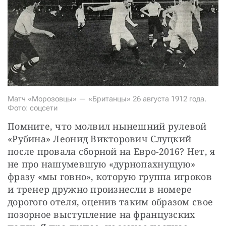
СТАТЬ СОУЧАСТНИКОМ
ПОДЕЛИТЬСЯ С ДРУЗЬЯМИ
Если у вас есть вопросы, пишите
donate@novayagazeta.ru
или
звоните:
+7 (929) 612-03-68
Матч «Морозовцы» — «Британцы» 26 августа 1912 года.
Фото: соцсети
Помните, что молвил нынешний рулевой 
«Рубина» Леонид Викторович Слуцкий 
после провала сборной на Евро-2016? Нет, я 
не про нашумевшую «дурнопахнущую» 
фразу «мы говно», которую группа игроков 
и тренер дружно произнесли в номере 
дорогого отеля, оценив таким образом свое 
позорное выступление на французских 