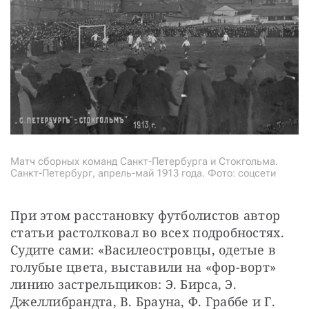
Матч сборных команд Санкт-Петербурга и Стокгольма.
Санкт-Петербург, апрель-май 1913 года. Фото: соцсети
При этом расстановку футболистов автор 
статьи растолковал во всех подробностях. 
Судите сами: «Василеостровцы, одетые в 
голубые цвета, выставили на «фор-ворт» 
линию застрельщиков: Э. Бирса, Э. 
Джеллибрандта, В. Брауна, Ф. Граббе и Г. 