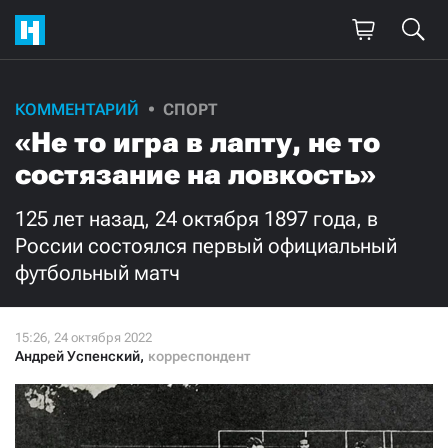
Поддержите
КОММЕНТАРИЙ
СПОРТ
«Не то игра в лапту, не то
нашу работу!
состязание на ловкость»
Ежемесячно
Разово
125 лет назад, 24 октября 1897 года, в
3000
1000
России состоялся первый официальный
футбольный матч
500
300
Андрей Успенский
,
корреспондент
Нажимая кнопку «Стать соучастником»,
я принимаю
условия
и подтверждаю свое гражданство РФ