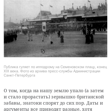
Публика гуляет по ипподрому на Семеновском плацу, конец
XIX века. Фото из архива пресс-службы Администрации
Санкт-Петербурга
О том, когда на нашу землю упало (а затем 
и стало прорастать) зернышко британской 
забавы, знатоки спорят до сих пор. Даты и 
аргументы все приводят разные, хотя 