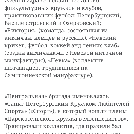
жили и здравствовали несколько 
физкультурных кружков и клубов, 
практиковавших футбол: Петербургский, 
Василеостровский и Озерковский; 
«Виктория» (команда, состоявшая из 
англичан, немцев и русских), «Невский 
крикет, футбол, хоккей энд теннис клаб» 
(создан англичанами с Невской ниточной 
мануфактуры), «Невка» (коллектив 
шотландцев, трудившихся на 
Сампсониевской мануфактуре).
«Центральная» бригада именовалась 
«Санкт-Петербургским Кружком Любителей 
Спорта» («Спорт»), в который вошли члены 
«Царскосельского кружка велосипедистов». 
Тренировали коллектив, где правили бал 
аборигены, а не заезжие гастролеры, уже 