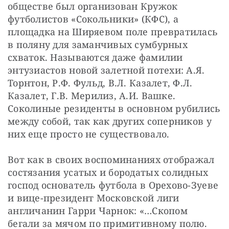
обществе был организован Кружок 
футболистов «Сокольники» (КФС), а 
площадка на Ширяевом поле превратилась 
в поляну для заманчивых сумбурных 
схваток. Называются даже фамилии 
энтузиастов новой залетной потехи: А.Я. 
Торнтон, Р.Ф. Фульд, В.Л. Казалет, Ф.Л. 
Казалет, Г.В. Мерилиз, А.И. Вашке. 
Соколиные резиденты в основном рубились 
между собой, так как других соперников у 
них еще просто не существовало.
Вот как в своих воспоминаниях отображал 
состязания усатых и бородатых солидных 
господ основатель футбола в Орехово-Зуеве 
и вице-президент Московской лиги 
англичанин Гарри Чарнок: «…Скопом 
бегали за мячом по примитивному полю. 