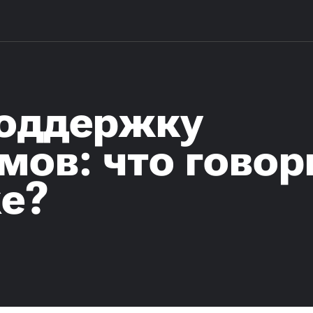
поддержку
мов: что гово
е?