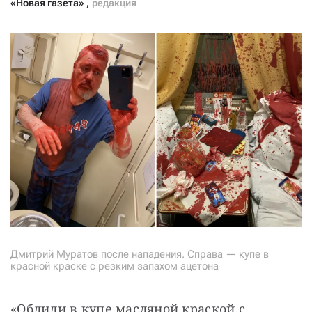
«Новая газета»
,
редакция
Дмитрий Муратов после нападения. Справа — купе в
красной краске с резким запахом ацетона
«Облили в купе масляной краской с 