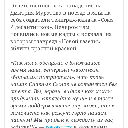
Ответственность за нападение на 
Дмитрия Муратова в поезде взяли на 
себя создатели телеграм-канала «Союз 
Z десантников». Вечером там 
появились новые кадры с вокзала, на 
котором главреда «Новой газеты» 
облили красной краской.
«Как мы и обещали, в ближайшее 
время наши ветераны напомнят 
«большим патриотам», что кровь 
наших Славных Сынов не останется без 
ответа. Вы, мрази, видите как хохлы 
придумали «трагедию Бучи» и в тоже 
время поддерживаете эту ложь, но не 
замечаете как режут горло нашим 
парням! Мы придем к каждому из вас, 
ждите!!!»
 — 
говорится
 в заявлении.