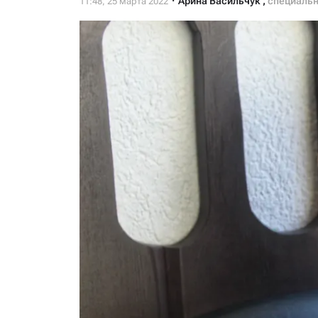
Арина Васильчук
,
специальн