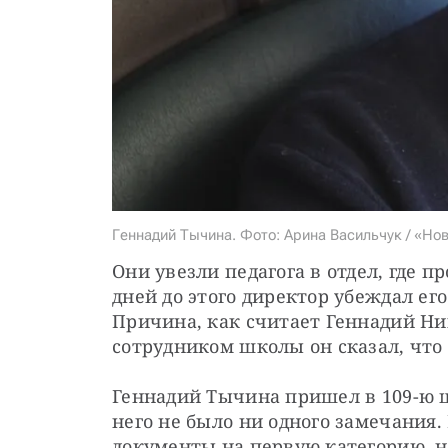
Геннадий Тычина. Фото: Арина Васильчук / «Нов
Они увезли педагога в отдел, где п
дней до этого директор убеждал ег
Причина, как считает Геннадий Ник
сотрудником школы он сказал, что
Геннадий Тычина пришел в 109-ю шко
него не было ни одного замечания.
документы на первую категорию, н