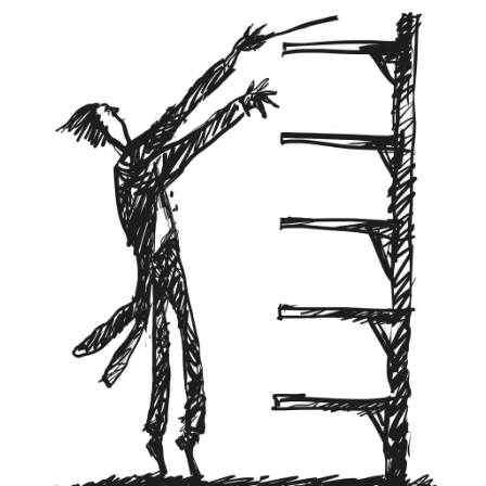
СТАТЬ СОУЧАСТНИКОМ
ПОДЕЛИТЬСЯ С ДРУЗЬЯМИ
Если у вас есть вопросы, пишите
donate@novayagazeta.ru
или
звоните:
+7 (929) 612-03-68