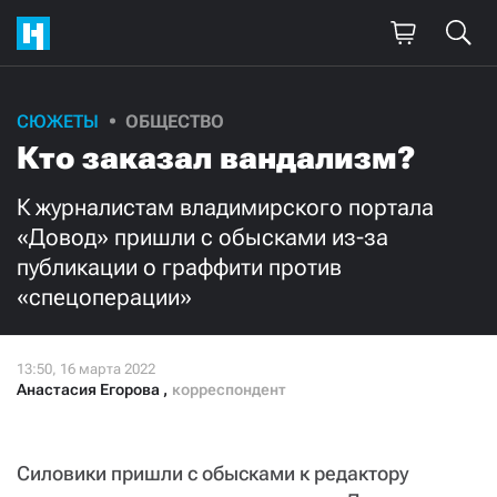
СЮЖЕТЫ
ОБЩЕСТВО
Поддержите
Кто заказал вандализм?
нашу работу!
К журналистам владимирского портала
Ежемесячно
Разово
«Довод» пришли с обысками из-за
публикации о граффити против
3000
1000
«спецоперации»
500
300
Анастасия Егорова
,
корреспондент
Нажимая кнопку «Стать соучастником»,
Силовики пришли с обысками к редактору
я принимаю
условия
и подтверждаю свое гражданство РФ