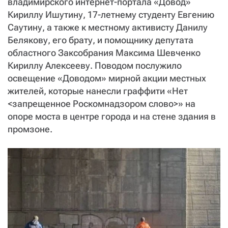
владимирского интернет-портала «Довод»
СТАТЬ СОУЧАСТНИКОМ
Кириллу Ишутину, 17-летнему студенту Евгению
ПОДЕЛИТЬСЯ С ДРУЗЬЯМИ
Саутину, а также к местному активисту Данилу
Белякову, его брату, и помощнику депутата
Если у вас есть вопросы, пишите
donate@novayagazeta.ru
или
звоните:
областного Заксобрания Максима Шевченко
+7 (929) 612-03-68
Кириллу Алексееву. Поводом послужило
освещение «Доводом» мирной акции местных
жителей, которые нанесли граффити «Нет
<запрещенное Роскомнадзором слово>» на
опоре моста в центре города и на стене здания в
промзоне.